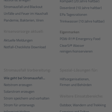
Kompakt (20 Jahre haltbar)
Stromausfall und Blackout
Dosenbrot (10 Jahre haltbar)
Unfälle und Feuer im Haushalt
EPa Tagesrationen
Pandemie, Bakterien, Viren
Trinkwasser (10 Jahre haltbar)
Krisenvorsorge aktuell:
Eigenmarken
POW-R1® Emergency Food
Aktuelle Meldungen
ClearSi® Wasser
Notfall-Checkliste Download
reinigen/konservieren
Stromausfall Vorbereitung:
Spezial-Lösungen für:
Wie geht bei Stromausfall...
Hilfsorganisationen,
Notstrom erzeugen
Firmen und Behörden
Solarstrom erzeugen
Weitere Einsatzbereiche:
Strom speichern und vorhalten
Outdoor, Wandern und Trekking
Strom für unterwegs
Camping und Zelten
Informiert bleiben