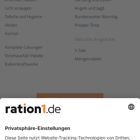
Angeln und Jagd
Licht erzeugen
Bundesweiter Warntag
Toilette und Hygiene
Prepper Shop
Heizen
Kochen
Aktuelle Angebote:
Komplett-Lösungen
% Sale
Stromausfall-Pakete
Mengenrabatt
Balkonkraftwerke
VERTRAG WIDERRUFEN