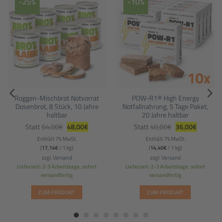
-25%
-10%
Roggen-Mischbrot Notvorrat
POW-R1® High Energy
Dosenbrot, 8 Stück, 10 Jahre
Notfallnahrung, 5 Tage Paket,
haltbar
20 Jahre haltbar
Ursprünglicher
Aktueller
Ursprünglicher
Aktueller
Statt
64,00
€
48,00
€
Statt
40,00
€
36,00
€
Preis
Preis
Preis
Preis
war:
ist:
war:
ist:
Enthält 7% MwSt.
Enthält 7% MwSt.
64,00€
48,00€.
40,00€
36,00€.
(
17,14
€
/ 1 kg)
(
14,40
€
/ 1 kg)
zzgl.
Versand
zzgl.
Versand
Lieferzeit: 2-3 Arbeitstage, sofort
Lieferzeit: 2-3 Arbeitstage, sofort
versandfertig
versandfertig
ZUM PRODUKT
ZUM PRODUKT