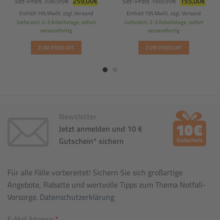
Set-Preis
336,99
€
259,00
€
Set-Preis
168,99
€
155,00
€
Preis
Preis
Preis
Preis
war:
ist:
war:
ist:
Enthält 19% MwSt.
zzgl.
Versand
Enthält 19% MwSt.
zzgl.
Versand
336,99€
259,00€.
168,99€
155,
Lieferzeit: 2-3 Arbeitstage, sofort
Lieferzeit: 2-3 Arbeitstage, sofort
versandfertig
versandfertig
ZUM PRODUKT
ZUM PRODUKT
Newsletter
Jetzt anmelden und 10 €
Gutschein* sichern
Für alle Fälle vorbereitet! Sichern Sie sich großartige
Angebote, Rabatte und wertvolle Tipps zum Thema Notfall-
Vorsorge.
Datenschutzerklärung
E-Mail Adresse:
*