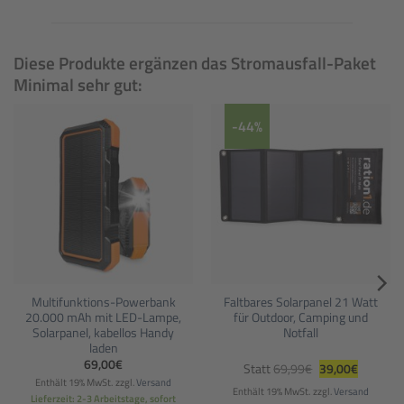
Diese Produkte ergänzen das Stromausfall-Paket
Minimal sehr gut:
-44%
Multifunktions-Powerbank
Faltbares Solarpanel 21 Watt
20.000 mAh mit LED-Lampe,
für Outdoor, Camping und
Solarpanel, kabellos Handy
Notfall
laden
Ursprünglicher
Aktueller
69,00
€
Statt
69,99
€
39,00
€
Preis
Preis
Enthält 19% MwSt.
zzgl.
Versand
war:
ist:
Enthält 19% MwSt.
zzgl.
Versand
69,99€
39,00€.
Lieferzeit: 2-3 Arbeitstage, sofort