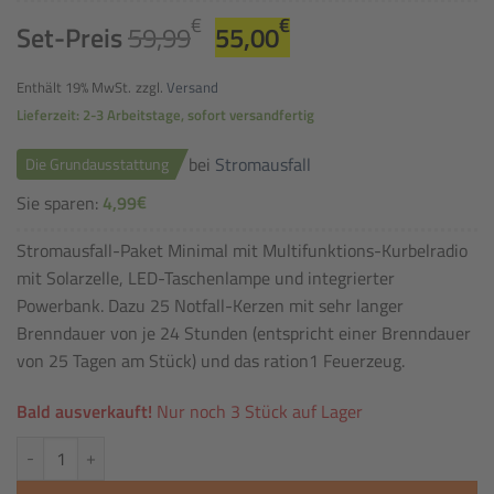
Ursprünglicher
Aktueller
€
€
Set-Preis
59,99
55,00
Preis
Preis
war:
ist:
Enthält 19% MwSt.
zzgl.
Versand
59,99€
55,00€.
Lieferzeit: 2-3 Arbeitstage, sofort versandfertig
bei
Stromausfall
Die Grundausstattung
€
Sie sparen:
4,99
Stromausfall-Paket Minimal mit Multifunktions-Kurbelradio
mit Solarzelle, LED-Taschenlampe und integrierter
Powerbank. Dazu 25 Notfall-Kerzen mit sehr langer
Brenndauer von je 24 Stunden (entspricht einer Brenndauer
von 25 Tagen am Stück) und das ration1 Feuerzeug.
Bald ausverkauft!
Nur noch 3 Stück auf Lager
Stromausfall-Paket Minimal Menge