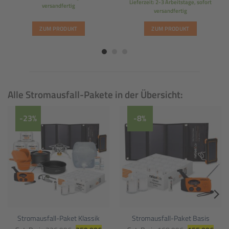
Lieferzeit: 2-3 Arbeitstage, sofort
versandfertig
versandfertig
ZUM PRODUKT
ZUM PRODUKT
Alle Stromausfall-Pakete in der Übersicht:
-23%
-8%
Stromausfall-Paket Klassik
Stromausfall-Paket Basis
Ursprünglicher
Aktueller
Ursprüngliche
Aktue