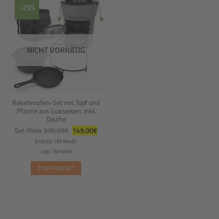
-29%
NICHT VORRÄTIG
Raketenofen-Set mit Topf und
Pfanne aus Gusseisen, inkl.
Tasche
Ursprünglicher
Aktueller
Set-Preis
208,99
€
149,00
€
Preis
Preis
war:
ist:
Enthält 19% MwSt.
208,99€
149,00€.
zzgl.
Versand
ZUM PRODUKT