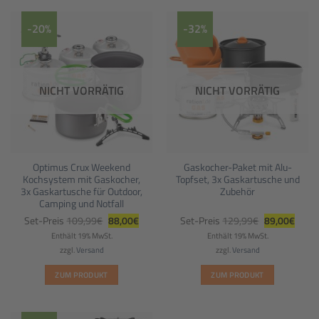
-20%
-32%
NICHT VORRÄTIG
NICHT VORRÄTIG
Optimus Crux Weekend
Gaskocher-Paket mit Alu-
Kochsystem mit Gaskocher,
Topfset, 3x Gaskartusche und
3x Gaskartusche für Outdoor,
Zubehör
Camping und Notfall
Ursprünglicher
Aktueller
Ursprünglich
Aktuel
Set-Preis
109,99
€
88,00
€
Set-Preis
129,99
€
89,00
€
Preis
Preis
Preis
Preis
war:
ist:
war:
ist:
Enthält 19% MwSt.
Enthält 19% MwSt.
109,99€
88,00€.
129,99€
89,00
zzgl.
Versand
zzgl.
Versand
ZUM PRODUKT
ZUM PRODUKT