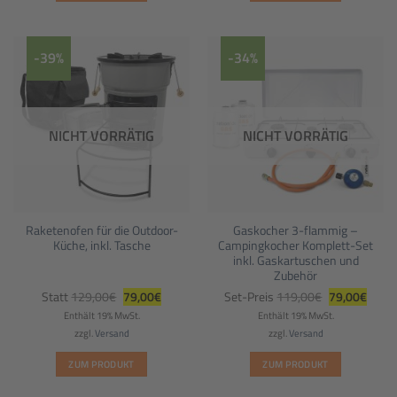
-39%
-34%
NICHT VORRÄTIG
NICHT VORRÄTIG
Raketenofen für die Outdoor-
Gaskocher 3-flammig –
Küche, inkl. Tasche
Campingkocher Komplett-Set
inkl. Gaskartuschen und
Zubehör
Ursprünglicher
Aktueller
Ursprünglich
Aktuel
Statt
129,00
€
79,00
€
Set-Preis
119,00
€
79,00
€
Preis
Preis
Preis
Preis
war:
ist:
war:
ist:
Enthält 19% MwSt.
Enthält 19% MwSt.
129,00€
79,00€.
119,00€
79,00
zzgl.
Versand
zzgl.
Versand
ZUM PRODUKT
ZUM PRODUKT