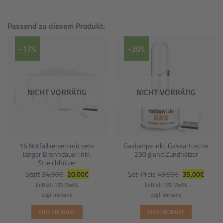
Passend zu diesem Produkt:
-17%
-30%
NICHT VORRÄTIG
NICHT VORRÄTIG
16 Notfallkerzen mit sehr
Gaslampe inkl. Gaskartusche
langer Brenndauer inkl.
230 g und Zündhölzer
Streichhölzer
Ursprünglicher
Aktueller
Ursprüngliche
Aktuel
Statt
24,00
€
20,00
€
Set-Preis
49,99
€
35,00
€
Preis
Preis
Preis
Preis
war:
ist:
war:
ist:
Enthält 19% MwSt.
Enthält 19% MwSt.
24,00€
20,00€.
49,99€
35,00€
zzgl.
Versand
zzgl.
Versand
ZUM PRODUKT
ZUM PRODUKT