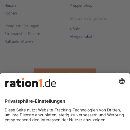
Prepper Shop
Heizen
Kochen
Aktuelle Angebote:
Komplett-Lösungen
% Sale
Stromausfall-Pakete
Mengenrabatt
Balkonkraftwerke
VERTRAG WIDERRUFEN
Wir versenden mit
-
-