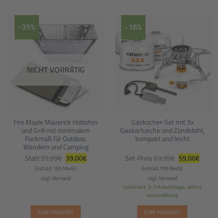
-35%
-16%
NICHT VORRÄTIG
Fire Maple Maverick Holzofen
Gaskocher-Set mit 3x
und Grill mit minimalem
Gaskartusche und Zündstahl,
Packmaß für Outdoor,
kompakt und leicht
Wandern und Camping
Ursprünglicher
Aktueller
Ursprüngliche
Aktuel
Statt
59,99
€
39,00
€
Set-Preis
69,99
€
59,00
€
Preis
Preis
Preis
Preis
war:
ist:
war:
ist:
Enthält 19% MwSt.
Enthält 19% MwSt.
59,99€
39,00€.
69,99€
59,00€
zzgl.
Versand
zzgl.
Versand
Lieferzeit: 2-3 Arbeitstage, sofort
versandfertig
ZUM PRODUKT
ZUM PRODUKT