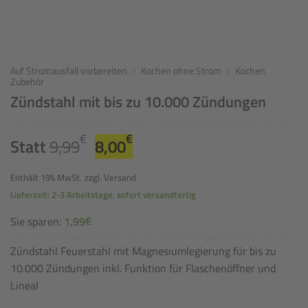
Auf Stromausfall vorbereiten
/
Kochen ohne Strom
/
Kochen
Zubehör
Zündstahl mit bis zu 10.000 Zündungen
Ursprünglicher
Aktueller
€
€
Statt
9,99
8,00
Preis
Preis
war:
ist:
Enthält 19% MwSt.
zzgl.
Versand
9,99€
8,00€.
Lieferzeit: 2-3 Arbeitstage, sofort versandfertig
€
Sie sparen:
1,99
Zündstahl Feuerstahl mit Magnesiumlegierung für bis zu
10.000 Zündungen inkl. Funktion für Flaschenöffner und
Lineal