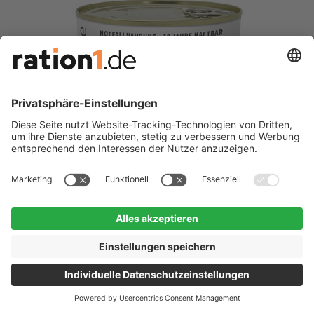
Beat-Less! (Pilz-Köpfe, Reis, Kokossoße)
400 g
VEGAN
Zutaten und Nährwerte