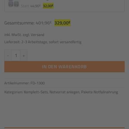
Ursprünglicher 
Aktueller 
Statt
44,96
32,00
€
€
Preis 
Preis 
war: 
ist: 
44,96€
32,00€.
Gesamtsumme:
401,96
€
329,00
€
inkl. MwSt. zzgl.
Versand
Lieferzeit: 2-3 Arbeitstage, sofort versandfertig
Notvorrat 15 Tage Paket Essen und Wasser-Lagerung, 10 Jahre haltbar
IN DEN WARENKORB
Artikelnummer:
FD-1300
Kategorien:
Komplett-Sets
,
Notvorrat anlegen
,
Pakete Notfallnahrung