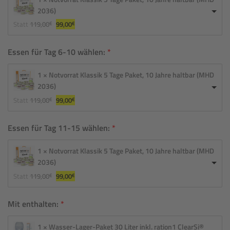
2036)
Ursprünglicher 
Aktueller 
Statt
119,00
99,00
€
€
Preis 
Preis 
war: 
ist: 
119,00€
99,00€.
Essen für Tag 6-10 wählen:
1 × Notvorrat Klassik 5 Tage Paket, 10 Jahre haltbar (MHD
2036)
Ursprünglicher 
Aktueller 
Statt
119,00
99,00
€
€
Preis 
Preis 
war: 
ist: 
119,00€
99,00€.
Essen für Tag 11-15 wählen:
1 × Notvorrat Klassik 5 Tage Paket, 10 Jahre haltbar (MHD
2036)
Ursprünglicher 
Aktueller 
Statt
119,00
99,00
€
€
Preis 
Preis 
war: 
ist: 
119,00€
99,00€.
Mit enthalten:
1 × Wasser-Lager-Paket 30 Liter inkl. ration1 ClearSi®