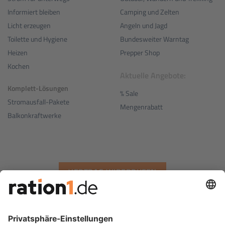
Camping und Zelten
Informiert bleiben
Angeln und Jagd
Licht erzeugen
Bundesweiter Warntag
Toilette und Hygiene
Prepper Shop
Heizen
Kochen
Aktuelle Angebote:
Komplett-Lösungen
% Sale
Stromausfall-Pakete
Mengenrabatt
Balkonkraftwerke
VERTRAG WIDERRUFEN