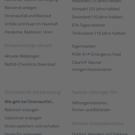
Individuell (10 Jahre haltbar)
Notvorrat anlegen
Kompakt (20 Jahre haltbar)
Stromausfall und Blackout
Dosenbrot (10 Jahre haltbar)
Unfälle und Feuer im Haushalt
EPa Tagesrationen
Pandemie, Bakterien, Viren
Trinkwasser (10 Jahre haltbar)
Krisenvorsorge aktuell:
Eigenmarken
POW-R1® Emergency Food
Aktuelle Meldungen
ClearSi® Wasser
Notfall-Checkliste Download
reinigen/konservieren
Stromausfall Vorbereitung:
Spezial-Lösungen für:
Wie geht bei Stromausfall...
Hilfsorganisationen,
Notstrom erzeugen
Firmen und Behörden
Solarstrom erzeugen
Weitere Einsatzbereiche:
Strom speichern und vorhalten
Outdoor, Wandern und Trekking
Strom für unterwegs