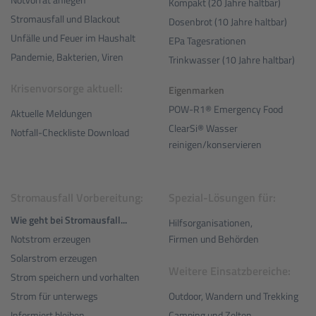
Kompakt (20 Jahre haltbar)
Stromausfall und Blackout
Dosenbrot (10 Jahre haltbar)
Unfälle und Feuer im Haushalt
EPa Tagesrationen
Pandemie, Bakterien, Viren
Trinkwasser (10 Jahre haltbar)
Krisenvorsorge aktuell:
Eigenmarken
POW-R1® Emergency Food
Aktuelle Meldungen
ClearSi® Wasser
Notfall-Checkliste Download
reinigen/konservieren
Stromausfall Vorbereitung:
Spezial-Lösungen für:
Wie geht bei Stromausfall...
Hilfsorganisationen,
Notstrom erzeugen
Firmen und Behörden
Solarstrom erzeugen
Weitere Einsatzbereiche:
Strom speichern und vorhalten
Outdoor, Wandern und Trekking
Strom für unterwegs
Camping und Zelten
Informiert bleiben