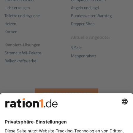
Angeln und Jagd
Licht erzeugen
Bundesweiter Warntag
Toilette und Hygiene
Prepper Shop
Heizen
Kochen
Aktuelle Angebote:
Komplett-Lösungen
% Sale
Stromausfall-Pakete
Mengenrabatt
Balkonkraftwerke
VERTRAG WIDERRUFEN