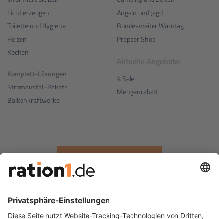
Angeln und Jagd
Licht erzeugen
Bundesweiter Warntag
Toilette und Hygiene
Prepper Shop
Heizen
Kochen
Aktuelle Angebote:
Komplett-Lösungen
% Sale
Stromausfall-Pakete
Mengenrabatt
Balkonkraftwerke
VERTRAG WIDERRUFEN