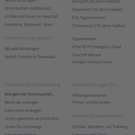
Kompakt (20 Jahre haltbar)
Stromausfall und Blackout
Dosenbrot (10 Jahre haltbar)
Unfälle und Feuer im Haushalt
EPa Tagesrationen
Pandemie, Bakterien, Viren
Trinkwasser (10 Jahre haltbar)
Krisenvorsorge aktuell:
Eigenmarken
POW-R1® Emergency Food
Aktuelle Meldungen
ClearSi® Wasser
Notfall-Checkliste Download
reinigen/konservieren
Stromausfall Vorbereitung:
Spezial-Lösungen für:
Wie geht bei Stromausfall...
Hilfsorganisationen,
Notstrom erzeugen
Firmen und Behörden
Solarstrom erzeugen
Weitere Einsatzbereiche:
Strom speichern und vorhalten
Outdoor, Wandern und Trekking
Strom für unterwegs
Camping und Zelten
Informiert bleiben