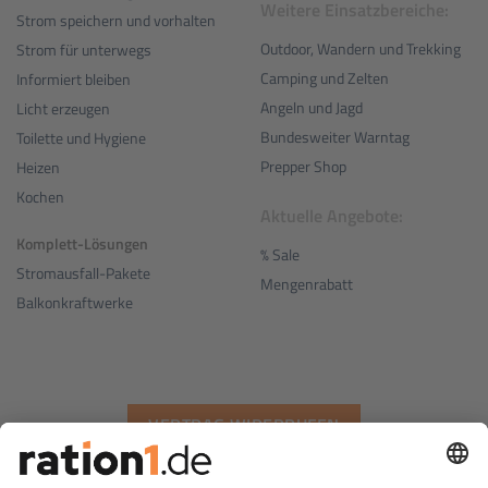
Weitere Einsatzbereiche:
Strom speichern und vorhalten
Outdoor, Wandern und Trekking
Strom für unterwegs
Camping und Zelten
Informiert bleiben
Angeln und Jagd
Licht erzeugen
Bundesweiter Warntag
Toilette und Hygiene
Prepper Shop
Heizen
Kochen
Aktuelle Angebote:
Komplett-Lösungen
% Sale
Stromausfall-Pakete
Mengenrabatt
Balkonkraftwerke
VERTRAG WIDERRUFEN