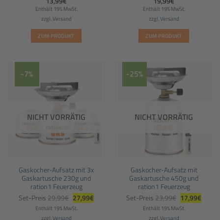
13,99
€
19,99
€
Enthält 19% MwSt.
Enthält 19% MwSt.
zzgl.
Versand
zzgl.
Versand
ZUM PRODUKT
ZUM PRODUKT
-7%
-25%
NICHT VORRÄTIG
NICHT VORRÄTIG
Gaskocher-Aufsatz mit 3x
Gaskocher-Aufsatz mit
Gaskartusche 230g und
Gaskartusche 450g und
ration1 Feuerzeug
ration1 Feuerzeug
Ursprünglicher
Aktueller
Ursprüngliche
Aktuel
Set-Preis
29,99
€
27,99
€
Set-Preis
23,99
€
17,99
€
Preis
Preis
Preis
Preis
war:
ist:
war:
ist:
Enthält 19% MwSt.
Enthält 19% MwSt.
29,99€
27,99€.
23,99€
17,99€
zzgl.
Versand
zzgl.
Versand