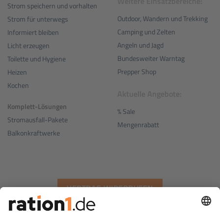
Weitere Einsatzbereiche:
Strom speichern und vorhalten
Outdoor, Wandern und Trekking
Strom für unterwegs
Camping und Zelten
Informiert bleiben
Angeln und Jagd
Licht erzeugen
Bundesweiter Warntag
Toilette und Hygiene
Prepper Shop
Heizen
Kochen
Aktuelle Angebote:
Komplett-Lösungen
% Sale
Stromausfall-Pakete
Mengenrabatt
Balkonkraftwerke
VERTRAG WIDERRUFEN