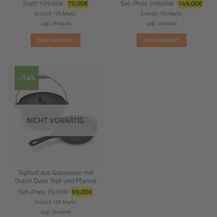
Ursprünglicher
Aktueller
Ursprüngliche
Aktue
Statt
129,00
€
79,00
€
Set-Preis
208,99
€
149,00
€
Preis
Preis
Preis
Preis
war:
ist:
war:
ist:
Enthält 19% MwSt.
Enthält 19% MwSt.
129,00€
79,00€.
208,99€
149,
zzgl.
Versand
zzgl.
Versand
ZUM PRODUKT
ZUM PRODUKT
-14%
NICHT VORRÄTIG
Topfset aus Gusseisen mit
Dutch Oven Topf und Pfanne
Ursprünglicher
Aktueller
Set-Preis
79,99
€
69,00
€
Preis
Preis
war:
ist:
Enthält 19% MwSt.
79,99€
69,00€.
zzgl.
Versand