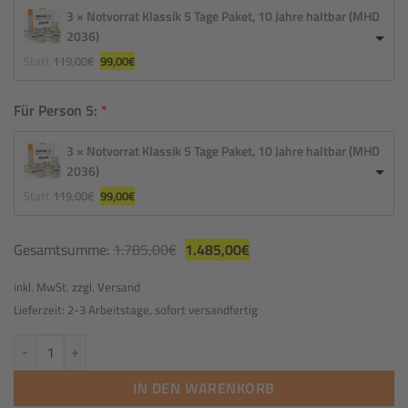
3 × Notvorrat Klassik 5 Tage Paket, 10 Jahre haltbar (MHD
2036)
Ursprünglicher 
Aktueller 
Statt
119,00
€
99,00
€
Preis 
Preis 
war: 
ist: 
119,00€
99,00€.
Für Person 5:
3 × Notvorrat Klassik 5 Tage Paket, 10 Jahre haltbar (MHD
2036)
Ursprünglicher 
Aktueller 
Statt
119,00
€
99,00
€
Preis 
Preis 
war: 
ist: 
119,00€
99,00€.
Gesamtsumme:
1.785,00
€
1.485,00
€
inkl. MwSt. zzgl.
Versand
Lieferzeit: 2-3 Arbeitstage, sofort versandfertig
15 Tage Notvorrat für 5 Personen Menge
IN DEN WARENKORB