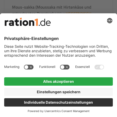
Mous-sakka (Moussaka mit Hirtenkäse und
getrockneten Tomaten)
400 g
VEGETARISCH
Zutaten und Nährwerte