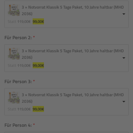
3 × Notvorrat Klassik 5 Tage Paket, 10 Jahre haltbar (MHD
2036)
Ursprünglicher 
Aktueller 
Statt
119,00
€
99,00
€
Preis 
Preis 
war: 
ist: 
119,00€
99,00€.
Für Person 2:
3 × Notvorrat Klassik 5 Tage Paket, 10 Jahre haltbar (MHD
2036)
Ursprünglicher 
Aktueller 
Statt
119,00
€
99,00
€
Preis 
Preis 
war: 
ist: 
119,00€
99,00€.
Für Person 3:
3 × Notvorrat Klassik 5 Tage Paket, 10 Jahre haltbar (MHD
2036)
Ursprünglicher 
Aktueller 
Statt
119,00
€
99,00
€
Preis 
Preis 
war: 
ist: 
119,00€
99,00€.
Für Person 4: