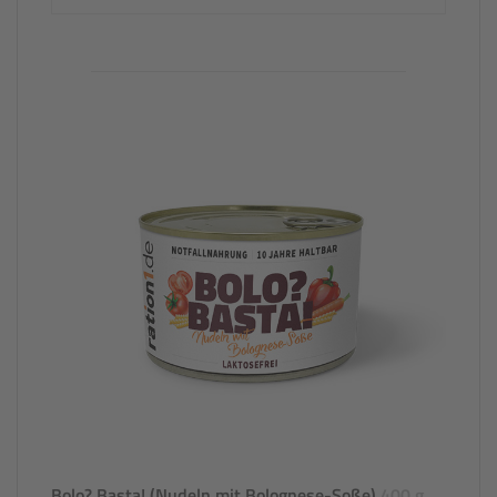
Bolo? Basta! (Nudeln mit Bolognese-Soße)
400 g