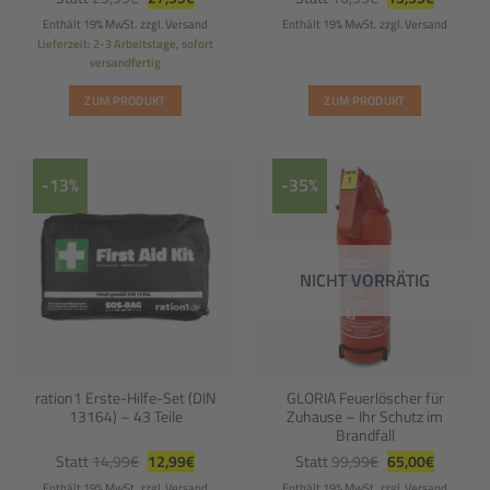
Preis
Preis
Preis
Preis
war:
ist:
war:
ist:
Enthält 19% MwSt.
zzgl.
Versand
Enthält 19% MwSt.
zzgl.
Versand
29,99€
27,99€.
16,99€
13,99€.
Lieferzeit: 2-3 Arbeitstage, sofort
versandfertig
ZUM PRODUKT
ZUM PRODUKT
-13%
-35%
NICHT VORRÄTIG
ration1 Erste-Hilfe-Set (DIN
GLORIA Feuerlöscher für
13164) – 43 Teile
Zuhause – Ihr Schutz im
Brandfall
Ursprünglicher
Aktueller
Ursprünglicher
Aktueller
Statt
14,99
€
12,99
€
Statt
99,99
€
65,00
€
Preis
Preis
Preis
Preis
war:
ist:
war:
ist:
Enthält 19% MwSt.
zzgl.
Versand
Enthält 19% MwSt.
zzgl.
Versand