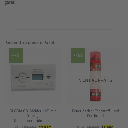
gerät!
Passend zu diesem Paket:
-7%
-18%
NICHT VORRÄTIG
GLORIA CO-Melder K2D mit
Feuerlöscher Feststoff- und
Display,
Fettbrand
Kohlenmonoxidmelder
Ursprünglicher
Aktueller
Ursprünglicher
Aktueller
Statt
29,99
€
27,99
€
Statt
16,99
€
13,99
€