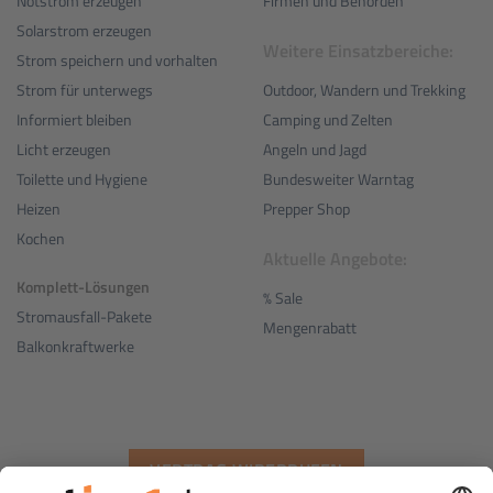
Notstrom erzeugen
Firmen und Behörden
Solarstrom erzeugen
Weitere Einsatzbereiche:
Strom speichern und vorhalten
Outdoor, Wandern und Trekking
Strom für unterwegs
Camping und Zelten
Informiert bleiben
Angeln und Jagd
Licht erzeugen
Bundesweiter Warntag
Toilette und Hygiene
Prepper Shop
Heizen
Kochen
Aktuelle Angebote:
Komplett-Lösungen
% Sale
Stromausfall-Pakete
Mengenrabatt
Balkonkraftwerke
VERTRAG WIDERRUFEN