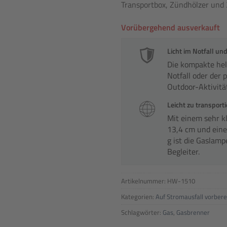
Transportbox, Zündhölzer und
Vorübergehend ausverkauft
Licht im Notfall u
Die kompakte hell
Notfall oder der p
Outdoor-Aktivitä
Leicht zu transport
Mit einem sehr k
13,4 cm und ein
g ist die Gaslamp
Begleiter.
Artikelnummer:
HW-1510
Kategorien:
Auf Stromausfall vorbere
Schlagwörter:
Gas
,
Gasbrenner