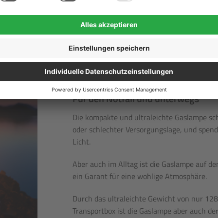
Für den Notfall und unterwegs
Die kompakte und ultraleichte Gaslampe schü
oder schlechter Versorgungslage, und spe
Licht.
Aber auch im Alltag ist die Gaslampe auf de
ein Garant für eine wohlige Atmosphäre.
Durch das ultraleichte Gewicht von nur 128
Transportbox ist die Gaslampe aber auch der