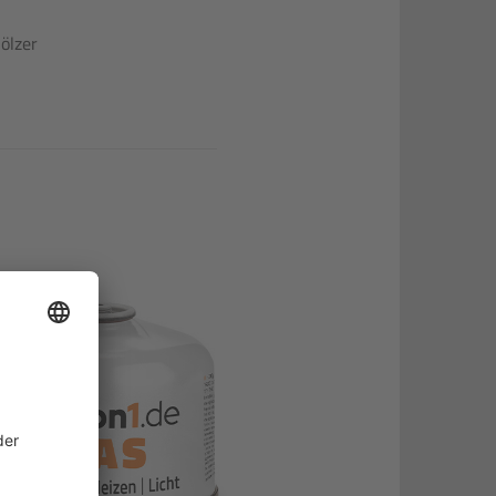
ölzer