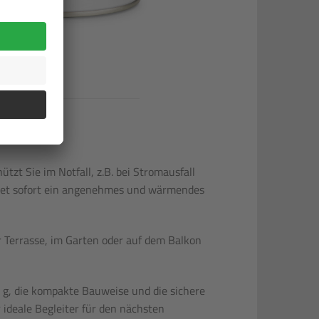
tzt Sie im Notfall, z.B. bei Stromausfall
ndet sofort ein angenehmes und wärmendes
r Terrasse, im Garten oder auf dem Balkon
 g, die kompakte Bauweise und die sichere
 ideale Begleiter für den nächsten