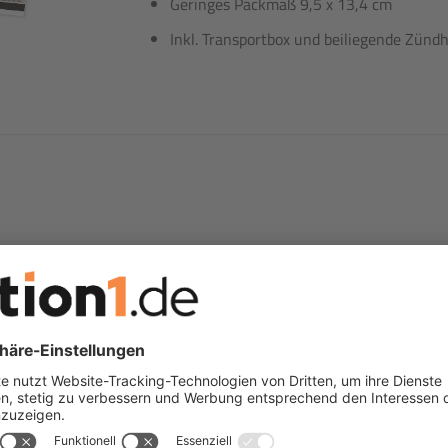
Geringes Packmaß 9,5 x 13,4 cm
Inkl. Transportbox und beiliegende Zündh
pan
 Temperaturen
ge oder unterwegs beim Trekking, Wandern,
en