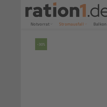
Zum
Inhalt
springen
Notvorrat
Stromausfall
Balkon
-30%