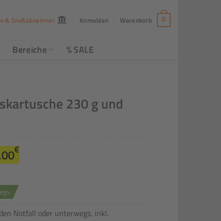
n & Großabnehmer
Anmelden
Warenkorb
0
Bereiche
% SALE
askartusche 230 g und
sprünglicher
Aktueller
€
,00
eis
Preis
r:
ist:
,99€
35,00€.
wegs
en Notfall oder unterwegs, inkl.