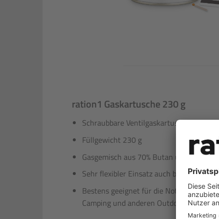
ration1 Gaskartusche 230 g
Schraubbare Ventilgaskartusche
Füllgewicht 230 g
Gasgemisch aus 70% Butan und 30% Pro
Sehr flexibler Einsatz auch bei kälteren
Bestens geeignet für die Notfall-Vorsor
Camping und anderen Outdoor-Aktivität