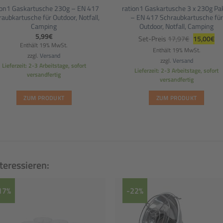
ion1 Gaskartusche 230g – EN 417
ration1 Gaskartusche 3 x 230g Pa
aubkartusche für Outdoor, Notfall,
– EN 417 Schraubkartusche für
Camping
Outdoor, Notfall, Camping
Ursprüngl
Akt
5,99
€
Set-Preis
17,97
€
15,00
€
Preis
Pre
Enthält 19% MwSt.
war:
ist:
Enthält 19% MwSt.
zzgl.
Versand
17,97€
15
zzgl.
Versand
Lieferzeit: 2-3 Arbeitstage, sofort
Lieferzeit: 2-3 Arbeitstage, sofort
versandfertig
versandfertig
ZUM PRODUKT
ZUM PRODUKT
teressieren:
17%
-22%