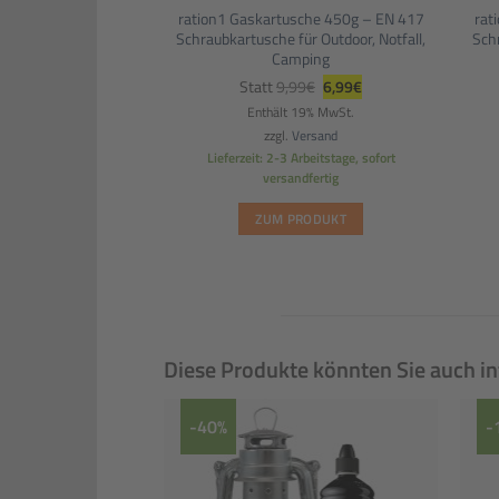
ration1 Gaskartusche 450g – EN 417
rat
Schraubkartusche für Outdoor, Notfall,
Schr
Camping
Ursprünglicher
Aktueller
Statt
9,99
€
6,99
€
Preis
Preis
war:
ist:
Enthält 19% MwSt.
9,99€
6,99€.
zzgl.
Versand
Lieferzeit: 2-3 Arbeitstage, sofort
versandfertig
ZUM PRODUKT
Diese Produkte könnten Sie auch in
-40%
-