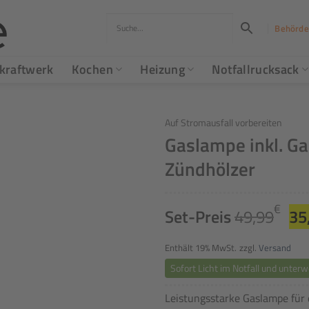
Behörde
kraftwerk
Kochen
Heizung
Notfallrucksack
Auf Stromausfall vorbereiten
Gaslampe inkl. G
Zündhölzer
Ur
€
Set-Preis
49,99
35
Pr
wa
Enthält 19% MwSt.
zzgl.
Versand
49
Sofort Licht im Notfall und unter
Leistungsstarke Gaslampe für d