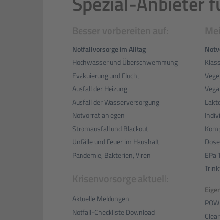
Spezial-Anbieter f
Besser vorbereiten auf:
Mei
Notfallvorsorge im Alltag
Notv
Hochwasser und Überschwemmung
Klass
Evakuierung und Flucht
Veget
Ausfall der Heizung
Vegan
Ausfall der Wasserversorgung
Lakto
Notvorrat anlegen
Indiv
Stromausfall und Blackout
Kompa
Unfälle und Feuer im Haushalt
Dosen
Pandemie, Bakterien, Viren
EPa 
Trink
Krisenvorsorge aktuell:
Eige
Aktuelle Meldungen
POW-
Notfall-Checkliste Download
Clea