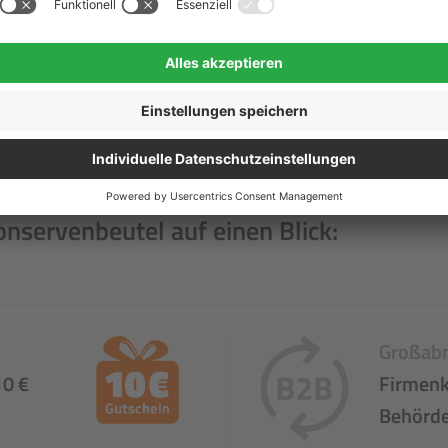
onservenbeutel auf einen Blick:
Großab
10 €
Firmenk
Behörd