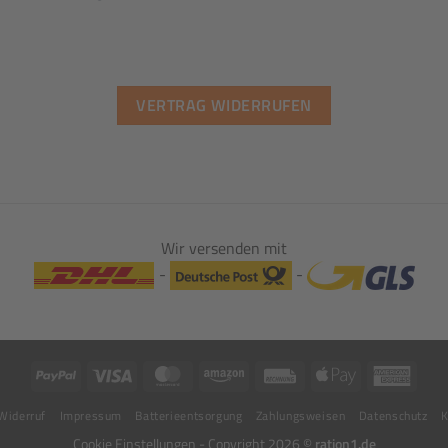
VERTRAG WIDERRUFEN
Wir versenden mit
-
-
PayPal
Visa
MasterCard
Amazon
Rechung
Apple
Ameri
Pay
Expre
Widerruf
Impressum
Batterieentsorgung
Zahlungsweisen
Datenschutz
K
Cookie Einstellungen
- Copyright 2026 ©
ration1.de