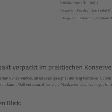
Artikelnummer:
FD-1600-1
Kategorien:
Einzelgerichte Beutel
,
No
Schlagwörter:
Glutenfrei
,
Vegetarisc
akt verpackt im praktischen Konserve
schen Konservenbeutel ist ideal geeignet als lang haltbarer Notv
 somit kaum Müll verursacht, sind die Mahlzeiten auch sehr gut für
.
n Blick: