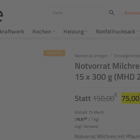
Behörde
kraftwerk
Kochen
Heizung
Notfallrucksack
MHD 2033
Notvorrat anlegen
/
Einzelgericht
Notvorrat Milchr
15 x 300 g (MHD 
Urspr
€
Statt
150,00
75,00
Preis
war:
Enthält 7% MwSt.
150,0
(
16,67
€
/ 1 kg)
zzgl.
Versand
Notvorrat Milchreis mit Pflau