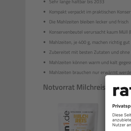
Sehr lange haltbar bis 2033
Kompakt verpackt im praktischen Konse
Die Mahlzeiten bleiben lecker und frisch
Konservenbeutel verursacht kaum Müll (l
Mahlzeiten, je 400 g, machen richtig gut 
Zubereitet mit besten Zutaten und ohne
Mahlzeiten können warm und kalt gege
Mahlzeiten brauchen nur erwärmt werde
Notvorrat Milchreis enthält
Mil