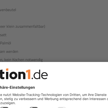
rvenbeutel
eer klein zusammenfaltbar)
satt
 Palmöl
ssen werden
n, kein Kochen notwendig
 15 Beutel, je 400 g, in stapelbarer Box:
chreis mit Pflaumen
300 g
VEGETARISCH
Zutaten und Nährwerte