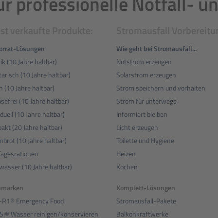
ür professionelle Notfall- 
st verkaufte Produkte:
Stromausfall Vorbereitu
orrat-Lösungen
Wie geht bei Stromausfall...
ik (10 Jahre haltbar)
Notstrom erzeugen
arisch (10 Jahre haltbar)
Solarstrom erzeugen
 (10 Jahre haltbar)
Strom speichern und vorhalten
sefrei (10 Jahre haltbar)
Strom für unterwegs
iduell (10 Jahre haltbar)
Informiert bleiben
kt (20 Jahre haltbar)
Licht erzeugen
brot (10 Jahre haltbar)
Toilette und Hygiene
Tagesrationen
Heizen
wasser (10 Jahre haltbar)
Kochen
nmarken
Komplett-Lösungen
R1® Emergency Food
Stromausfall-Pakete
rSi® Wasser reinigen/konservieren
Balkonkraftwerke