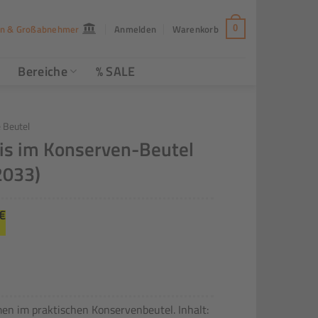
n & Großabnehmer
Anmelden
Warenkorb
0
Bereiche
% SALE
e Beutel
eis im Konserven-Beutel
2033)
ünglicher
Aktueller
€
Preis
ist:
0€
75,00€.
men im praktischen Konservenbeutel. Inhalt: