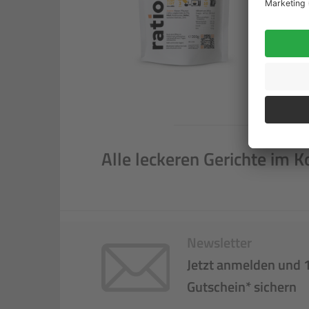
Alle leckeren Gerichte im K
Newsletter
Jetzt anmelden und 
Gutschein* sichern