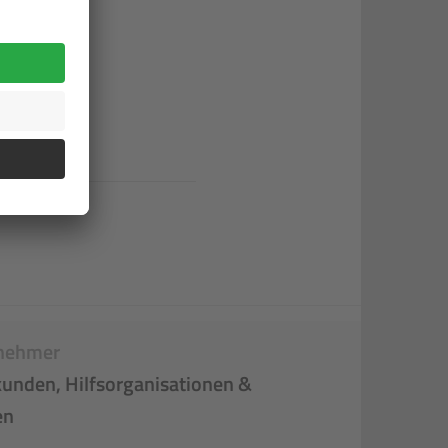
nehmer
unden, Hilfsorganisationen &
en