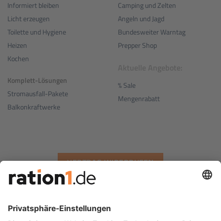
Camping und Zelten
Informiert bleiben
Angeln und Jagd
Licht erzeugen
Bundesweiter Warntag
Toilette und Hygiene
Prepper Shop
Heizen
Kochen
Aktuelle Angebote:
Komplett-Lösungen
% Sale
Stromausfall-Pakete
Mengenrabatt
Balkonkraftwerke
VERTRAG WIDERRUFEN