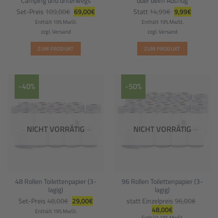
Camping und unterwegs
oder beim Ausflug
Ursprünglicher
Aktueller
Ursprünglicher
Aktueller
Set-Preis
109,00
€
69,00
€
Statt
14,99
€
9,99
€
Preis
Preis
Preis
Preis
war:
ist:
war:
ist:
Enthält 19% MwSt.
Enthält 19% MwSt.
109,00€
69,00€.
14,99€
9,99€.
zzgl.
Versand
zzgl.
Versand
ZUM PRODUKT
ZUM PRODUKT
-40%
-50%
NICHT VORRÄTIG
NICHT VORRÄTIG
48 Rollen Toilettenpapier (3-
96 Rollen Toilettenpapier (3-
lagig)
lagig)
Ursprünglicher
Aktueller
Set-Preis
48,00
€
29,00
€
statt Einzelpreis
96,00
€
Preis
Preis
Ursprünglicher
Aktueller
48,00
€
war:
ist:
Enthält 19% MwSt.
Preis
Preis
48,00€
29,00€.
Enthält 19% MwSt.