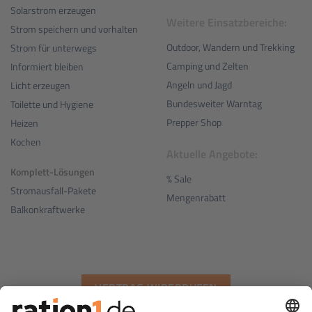
Solarstrom erzeugen
Weitere Einsatzbereiche:
Strom speichern und vorhalten
Outdoor, Wandern und Trekking
Strom für unterwegs
Camping und Zelten
Informiert bleiben
Angeln und Jagd
Licht erzeugen
Bundesweiter Warntag
Toilette und Hygiene
Prepper Shop
Heizen
Kochen
Aktuelle Angebote:
Komplett-Lösungen
% Sale
Stromausfall-Pakete
Mengenrabatt
Balkonkraftwerke
VERTRAG WIDERRUFEN