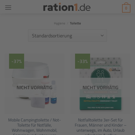
Zum
0
Inhalt
springen
Hygiene
/
Toilette
-37%
-33%
NICHT VORRÄTIG
NICHT VORRÄTIG
Mobile Campingtoilette / Not-
Notfalltoilette 3er-Set für
Toilette für Notfälle,
Frauen, Männer und Kinder –
Wohnwagen, Wohnmobil,
unterwegs, im Auto, Urlaub