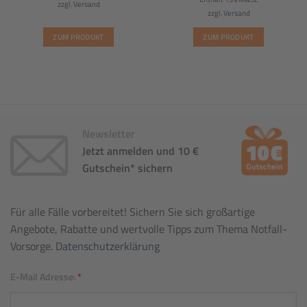
war:
ist:
zzgl.
Versand
96,00€
48,00€.
zzgl.
Versand
ZUM PRODUKT
ZUM PRODUKT
Newsletter
Jetzt anmelden und 10 €
Gutschein* sichern
Für alle Fälle vorbereitet! Sichern Sie sich großartige
Angebote, Rabatte und wertvolle Tipps zum Thema Notfall-
Vorsorge.
Datenschutzerklärung
E-Mail Adresse:
*