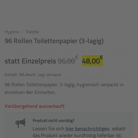
Hygiene
/
Toilette
96 Rollen Toilettenpapier (3-lagig)
Ursprünglicher
Aktueller
€
€
statt Einzelpreis
96,00
48,00
Preis
Preis
war:
ist:
Enthält 19% MwSt.
zzgl.
Versand
96,00€
48,00€.
96 Rollen Toilettenpapier, 3-lagig, hygienisch verpackt in
einzelnen 8er Einheiten.
Vorübergehend ausverkauft
Produkt nicht vorrätig?
Lassen Sie sich
hier benachrichtigen
, sobald
das Produkt wieder kurzfristig lieferbar ist.