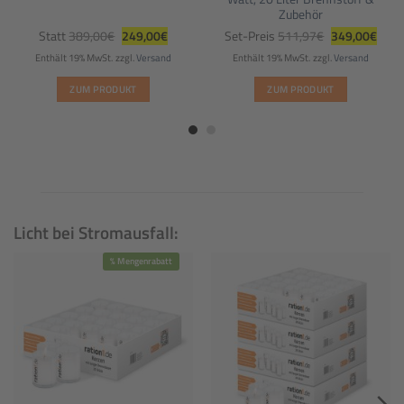
Zubehör
r
er
Ursprünglicher
Aktueller
Ursprüngliche
Aktue
Statt
389,00
€
249,00
€
Set-Preis
511,97
€
349,00
€
Preis
Preis
Preis
Preis
war:
ist:
war:
ist:
Enthält 19% MwSt.
zzgl.
Versand
Enthält 19% MwSt.
zzgl.
Versand
.
389,00€
249,00€.
511,97€
349,
ZUM PRODUKT
ZUM PRODUKT
Licht bei Stromausfall:
% Mengenrabatt