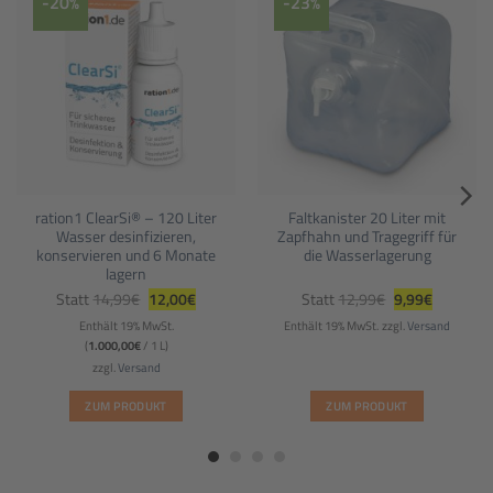
-20%
-23%
ration1 ClearSi® – 120 Liter
Faltkanister 20 Liter mit
Wasser desinfizieren,
Zapfhahn und Tragegriff für
konservieren und 6 Monate
die Wasserlagerung
lagern
Ursprünglicher
Aktueller
Ursprünglicher
Aktueller
Statt
14,99
€
12,00
€
Statt
12,99
€
9,99
€
Preis
Preis
Preis
Preis
war:
ist:
war:
ist:
Enthält 19% MwSt.
Enthält 19% MwSt.
zzgl.
Versand
14,99€
12,00€.
12,99€
9,99€.
(
1.000,00
€
/ 1 L)
zzgl.
Versand
ZUM PRODUKT
ZUM PRODUKT