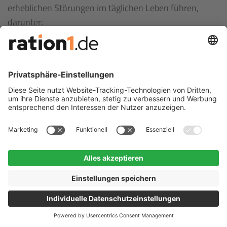
erheblichen Störungen im täglichen Leben führen,
darunter:
Kommunikationsausfall
: Ohne Strom funktionieren
Telefon- und Internetverbindungen nicht. Dies kann
besonders kritisch sein, wenn Notfalldienste nicht
erreicht werden können.
Versorgungsausfall
: Elektrische Geräte wie
Kühlschränke und Gefrierschränke fallen aus, was
zum Verderben von Lebensmitteln führt. Auch
Heizsysteme, die auf Strom angewiesen sind,
funktionieren nicht, was besonders im Winter
gefährlich sein kann.
Medizinische Notfälle
: Menschen, die auf
elektrische medizinische Geräte angewiesen sind,