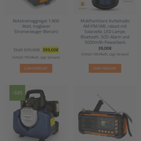
Notstromaggregat 1.900
Multifunktions Kurbelradio
Watt, tragbarer
AM/FM/WB, robust mit
Stromerzeuger (Benzin)
Solarzelle, LED Lampe,
Bluetooth, SOS-Alarm und
5000mAh Powerbank
Ursprünglicher
Aktueller
39,00
€
Statt
699,00
€
399,00
€
Preis
Preis
Enthält 19% MwSt.
zzgl.
Versand
war:
ist:
Enthält 19% MwSt.
zzgl.
Versand
699,00€
399,00€.
ZUM PRODUKT
ZUM PRODUKT
-53%