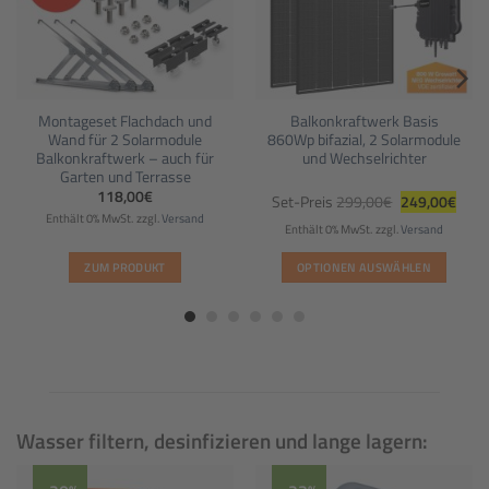
Montageset Flachdach und
Balkonkraftwerk Basis
Wand für 2 Solarmodule
860Wp bifazial, 2 Solarmodule
Balkonkraftwerk – auch für
und Wechselrichter
Garten und Terrasse
Ursprüngliche
Aktue
118,00
€
Set-Preis
299,00
€
249,00
€
Preis
Preis
Enthält 0% MwSt.
zzgl.
Versand
war:
ist:
Enthält 0% MwSt.
zzgl.
Versand
299,00€
249,
ZUM PRODUKT
OPTIONEN AUSWÄHLEN
Wasser filtern, desinfizieren und lange lagern: