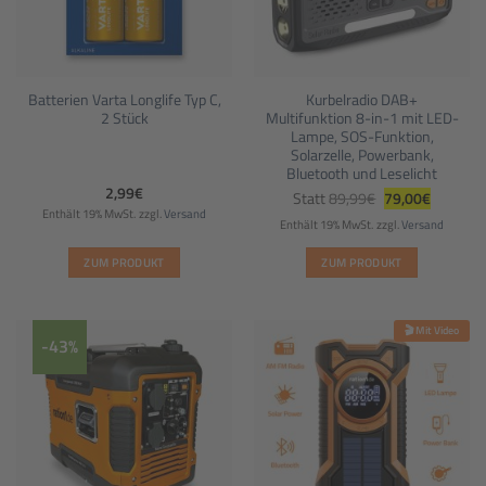
Batterien Varta Longlife Typ C,
Kurbelradio DAB+
2 Stück
Multifunktion 8-in-1 mit LED-
Lampe, SOS-Funktion,
Solarzelle, Powerbank,
Bluetooth und Leselicht
Ursprünglicher
Aktueller
2,99
€
Statt
89,99
€
79,00
€
Preis
Preis
Enthält 19% MwSt.
zzgl.
Versand
war:
ist:
Enthält 19% MwSt.
zzgl.
Versand
89,99€
79,00€.
ZUM PRODUKT
ZUM PRODUKT
🎬 Mit Video
-43%