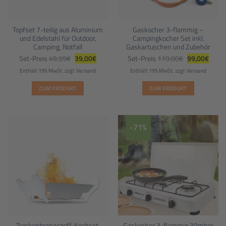
Topfset 7-teilig aus Aluminium
Gaskocher 3-flammig –
und Edelstahl für Outdoor,
Campingkocher Set inkl.
Camping, Notfall
Gaskartuschen und Zubehör
Ursprünglicher
Aktueller
Ursprünglich
Aktuel
Set-Preis
49,99
€
39,00
€
Set-Preis
119,00
€
99,00
€
Preis
Preis
Preis
Preis
war:
ist:
war:
ist:
Enthält 19% MwSt.
zzgl.
Versand
Enthält 19% MwSt.
zzgl.
Versand
49,99€
39,00€.
119,00€
99,00
ZUM PRODUKT
ZUM PRODUKT
-71%
Trockenbrennstoff-Kochset,
Gaskocher 3-flammig 30mbar