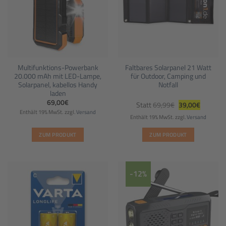
Multifunktions-Powerbank
Faltbares Solarpanel 21 Watt
20.000 mAh mit LED-Lampe,
für Outdoor, Camping und
Solarpanel, kabellos Handy
Notfall
laden
Ursprünglicher
Aktueller
69,00
€
Statt
69,99
€
39,00
€
Preis
Preis
Enthält 19% MwSt.
zzgl.
Versand
war:
ist:
Enthält 19% MwSt.
zzgl.
Versand
69,99€
39,00€.
ZUM PRODUKT
ZUM PRODUKT
-12%