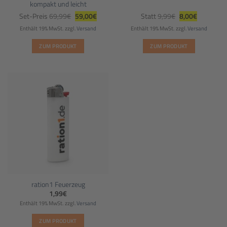
kompakt und leicht
Ursprünglicher
Aktueller
Ursprünglicher
Aktueller
Set-Preis
69,99
€
59,00
€
Statt
9,99
€
8,00
€
Preis
Preis
Preis
Preis
war:
ist:
war:
ist:
Enthält 19% MwSt.
zzgl.
Versand
Enthält 19% MwSt.
zzgl.
Versand
69,99€
59,00€.
9,99€
8,00€.
ZUM PRODUKT
ZUM PRODUKT
ration1 Feuerzeug
1,99
€
Enthält 19% MwSt.
zzgl.
Versand
ZUM PRODUKT