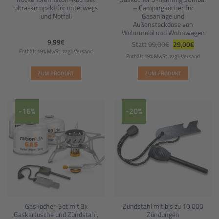
ultra-kompakt für unterwegs
– Campingkocher für
und Notfall
Gasanlage und
Außensteckdose von
Wohnmobil und Wohnwagen
Ursprünglicher
Aktueller
9,99
€
Statt
99,00
€
29,00
€
Preis
Preis
Enthält 19% MwSt.
zzgl.
Versand
war:
ist:
Enthält 19% MwSt.
zzgl.
Versand
99,00€
29,00€.
ZUM PRODUKT
ZUM PRODUKT
-16%
-20%
Gaskocher-Set mit 3x
Zündstahl mit bis zu 10.000
Gaskartusche und Zündstahl,
Zündungen