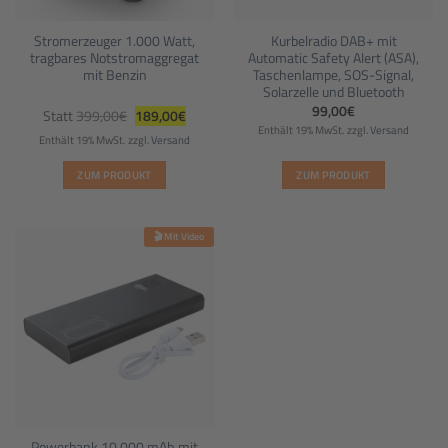
Stromerzeuger 1.000 Watt,
Kurbelradio DAB+ mit
tragbares Notstromaggregat
Automatic Safety Alert (ASA),
mit Benzin
Taschenlampe, SOS-Signal,
Solarzelle und Bluetooth
Ursprünglicher
Aktueller
99,00
€
Statt
399,00
€
189,00
€
Preis
Preis
Enthält 19% MwSt.
zzgl.
Versand
war:
ist:
Enthält 19% MwSt.
zzgl.
Versand
399,00€
189,00€.
ZUM PRODUKT
ZUM PRODUKT
🎬 Mit Video
Powerbank 10.000 mAh mit