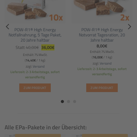
POW-R1® High Energy
POW-R1® High Energy
Notfallnahrung, 5 Tage Paket,
Notvorrat Tagesration, 20
20 Jahre haltbar
Jahre haltbar
r
er
Ursprünglicher
Aktueller
8,00
€
Statt
40,00
€
36,00
€
Preis
Preis
Enthält 7% MwSt.
war:
ist:
Enthält 7% MwSt.
.
40,00€
36,00€.
(
16,00
€
/ 1 kg)
(
14,40
€
/ 1 kg)
zzgl.
Versand
zzgl.
Versand
Lieferzeit: 2-3 Arbeitstage, sofort
Lieferzeit: 2-3 Arbeitstage, sofort
versandfertig
versandfertig
ZUM PRODUKT
ZUM PRODUKT
Alle EPa-Pakete in der Übersicht: