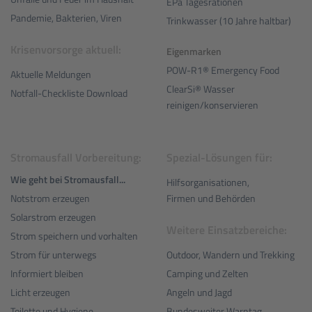
EPa Tagesrationen
Pandemie, Bakterien, Viren
Trinkwasser (10 Jahre haltbar)
Krisenvorsorge aktuell:
Eigenmarken
POW-R1® Emergency Food
Aktuelle Meldungen
ClearSi® Wasser
Notfall-Checkliste Download
reinigen/konservieren
Stromausfall Vorbereitung:
Spezial-Lösungen für:
Wie geht bei Stromausfall...
Hilfsorganisationen,
Notstrom erzeugen
Firmen und Behörden
Solarstrom erzeugen
Weitere Einsatzbereiche:
Strom speichern und vorhalten
Outdoor, Wandern und Trekking
Strom für unterwegs
Camping und Zelten
Informiert bleiben
Angeln und Jagd
Licht erzeugen
Bundesweiter Warntag
Toilette und Hygiene