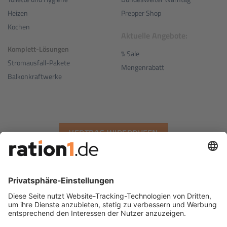
Prepper Shop
Heizen
Kochen
Aktuelle Angebote:
Komplett-Lösungen
% Sale
Stromausfall-Pakete
Mengenrabatt
Balkonkraftwerke
VERTRAG WIDERRUFEN
Wir versenden mit
-
-