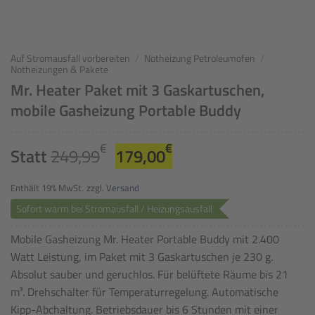
Auf Stromausfall vorbereiten
/
Notheizung Petroleumofen
/
Notheizungen & Pakete
Mr. Heater Paket mit 3 Gaskartuschen,
mobile Gasheizung Portable Buddy
Ursprünglicher
Aktueller
€
€
Statt
249,99
179,00
Preis
Preis
war:
ist:
Enthält 19% MwSt.
zzgl.
Versand
249,99€
179,00€.
Sofort warm bei Stromausfall / Heizungsausfall
Mobile Gasheizung Mr. Heater Portable Buddy mit 2.400
Watt Leistung, im Paket mit 3 Gaskartuschen je 230 g.
Absolut sauber und geruchlos. Für belüftete Räume bis 21
m³. Drehschalter für Temperaturregelung. Automatische
Kipp-Abchaltung. Betriebsdauer bis 6 Stunden mit einer