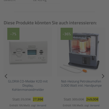
Diese Produkte könnten Sie auch interessieren:
-7%
-36%
GLORIA CO-Melder K2D mit
Not-Heizung Petroleumofen
Display,
3.000 Watt inkl. Handpumpe
Kohlenmonoxidmelder
r
ller
Ursprünglicher
Aktueller
Ursprünglicher
Aktuell
Statt
29,99
€
27,99
€
Statt
389,00
€
249,00
€
Preis
Preis
Preis
Preis
war:
ist:
war:
ist:
Enthält 19% MwSt.
zzgl.
Versand
Enthält 19% MwSt.
zzgl.
Versand
0€.
29,99€
27,99€.
389,00€
249,00