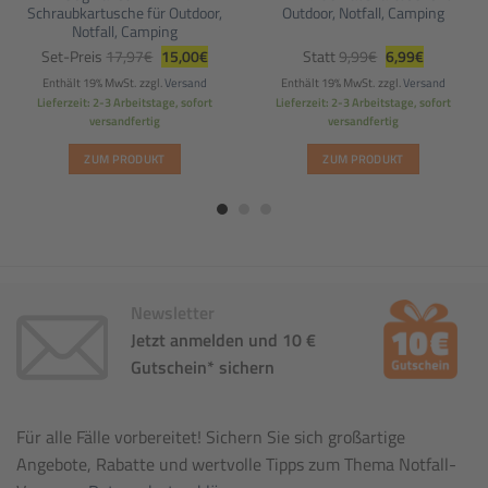
Schraubkartusche für Outdoor,
Outdoor, Notfall, Camping
Notfall, Camping
her
eller
Ursprünglicher
Aktueller
Ursprünglicher
Aktueller
Set-Preis
17,97
€
15,00
€
Statt
9,99
€
6,99
€
s
Preis
Preis
Preis
Preis
war:
ist:
war:
ist:
Enthält 19% MwSt.
zzgl.
Versand
Enthält 19% MwSt.
zzgl.
Versand
00€.
17,97€
15,00€.
9,99€
6,99€.
Lieferzeit: 2-3 Arbeitstage, sofort
Lieferzeit: 2-3 Arbeitstage, sofort
versandfertig
versandfertig
ZUM PRODUKT
ZUM PRODUKT
Newsletter
Jetzt anmelden und 10 €
Gutschein* sichern
Für alle Fälle vorbereitet! Sichern Sie sich großartige
Angebote, Rabatte und wertvolle Tipps zum Thema Notfall-