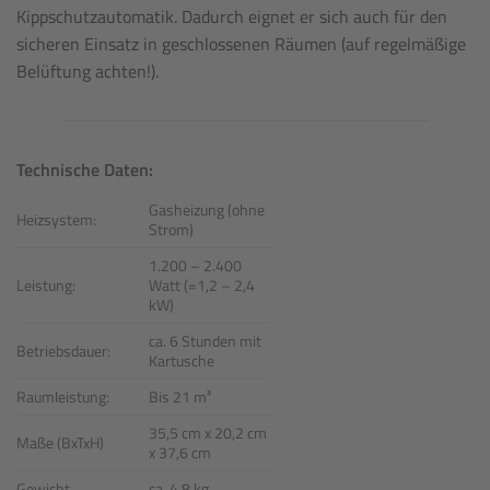
Kippschutzautomatik. Dadurch eignet er sich auch für den
sicheren Einsatz in geschlossenen Räumen (auf regelmäßige
Belüftung achten!).
Technische Daten:
Gasheizung (ohne
Heizsystem:
Strom)
1.200 – 2.400
Leistung:
Watt (=1,2 – 2,4
kW)
ca. 6 Stunden mit
Betriebsdauer:
Kartusche
Raumleistung:
Bis 21 m³
35,5 cm x 20,2 cm
Maße (BxTxH)
x 37,6 cm
Gewicht
ca. 4,8 kg