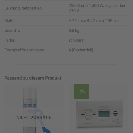
750 W und 1.500 W, regelbar bei
Leistung-Netzbetrieb:
230 V
Maße:
H 72 cm x B 42 cm x T 36 cm
Gewicht:
9,8 kg
Farbe:
schwarz
Energieeffizienzklasse:
A (Gasbetrieb)
Passend zu diesem Produkt:
-7%
NICHT VORRÄTIG