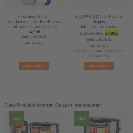
Anschluss-Set für
GLORIA CO-Melder K2D mit
Gasflaschen – Lecksuchspray
Display,
mit Gasflaschenschlüssel
Kohlenmonoxidmelder
Ursprünglicher
Aktueller
14,99
€
Statt
29,99
€
27,99
€
Preis
Preis
Enthält 19% MwSt.
war:
ist:
Enthält 19% MwSt.
29,99€
27,99€.
zzgl.
Versand
zzgl.
Versand
Lieferzeit: 2-3 Arbeitstage, sofort
versandfertig
ZUM PRODUKT
ZUM PRODUKT
Diese Produkte könnten Sie auch interessieren:
-32%
-36%