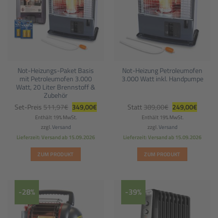
Not-Heizungs-Paket Basis
Not-Heizung Petroleumofen
mit Petroleumofen 3.000
3.000 Watt inkl. Handpumpe
Watt, 20 Liter Brennstoff &
Zubehör
Ursprünglicher
Aktueller
Ursprünglicher
Aktuell
Set-Preis
511,97
€
349,00
€
Statt
389,00
€
249,00
€
Preis
Preis
Preis
Preis
war:
ist:
war:
ist:
Enthält 19% MwSt.
Enthält 19% MwSt.
511,97€
349,00€.
389,00€
249,00
zzgl.
Versand
zzgl.
Versand
Lieferzeit: Versand ab 15.09.2026
Lieferzeit: Versand ab 15.09.2026
ZUM PRODUKT
ZUM PRODUKT
-28%
-39%