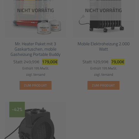
NICHT VORRÄTIG
NICHT VORRÄTIG
Mr. Heater Paket mit 3
Mobile Elektroheizung 2.000
Gaskartuschen, mobile
Watt
Gasheizung Portable Buddy
Ursprünglicher
Aktueller
Ursprünglicher
Aktuelle
Statt
249,99
€
179,00
€
Statt
129,99
€
79,00
€
Preis
Preis
Preis
Preis
war:
ist:
war:
ist:
Enthält 19% MwSt.
Enthält 19% MwSt.
249,99€
179,00€.
129,99€
79,00€.
zzgl.
Versand
zzgl.
Versand
ZUM PRODUKT
ZUM PRODUKT
-42%