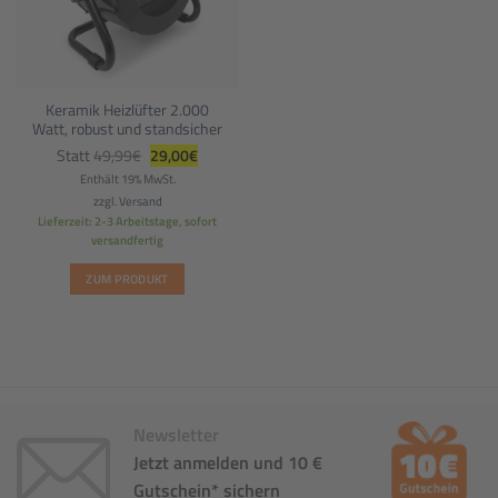
Keramik Heizlüfter 2.000
Watt, robust und standsicher
Ursprünglicher
Aktueller
Statt
49,99
€
29,00
€
Preis
Preis
war:
ist:
Enthält 19% MwSt.
49,99€
29,00€.
zzgl.
Versand
Lieferzeit: 2-3 Arbeitstage, sofort
versandfertig
ZUM PRODUKT
Newsletter
Jetzt anmelden und 10 €
Gutschein* sichern