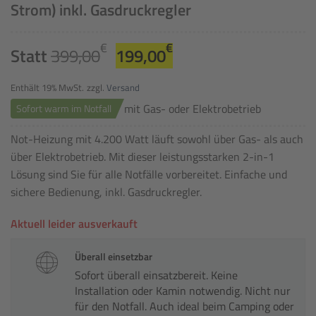
Strom) inkl. Gasdruckregler
Ursprünglicher
Aktueller
€
€
Statt
399,00
199,00
Preis
Preis
war:
ist:
Enthält 19% MwSt.
zzgl.
Versand
399,00€
199,00€.
mit Gas- oder Elektrobetrieb
Sofort warm im Notfall
Not-Heizung mit 4.200 Watt läuft sowohl über Gas- als auch
über Elektrobetrieb. Mit dieser leistungsstarken 2-in-1
Lösung sind Sie für alle Notfälle vorbereitet. Einfache und
sichere Bedienung, inkl. Gasdruckregler.
Aktuell leider ausverkauft
Überall einsetzbar
Sofort überall einsatzbereit. Keine
Installation oder Kamin notwendig. Nicht nur
für den Notfall. Auch ideal beim Camping oder