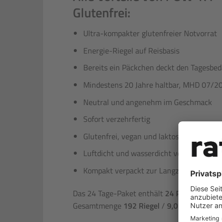
Glutenfrei:
Ultra-kompakter glutenfreier Notvorrat
Energie-Riegel auf Reisbasis
Bereits ein Päckchen deckt den Tagesbe
Mindestens 20 Jahre haltbar, MHD 07/2
Neutral und angenehm im Geschmack
Sofort verzehrfertig
Glutenfrei, vegan und laktosefrei
Luftdicht und wasserdicht verpackt
Kompakt verpackt zur Langzeit-Lagerun
Das 24 Tage-Paket enthält
24 Packungen
mi
Gesamtmenge
192 Riegel
/
9,02 kg
.