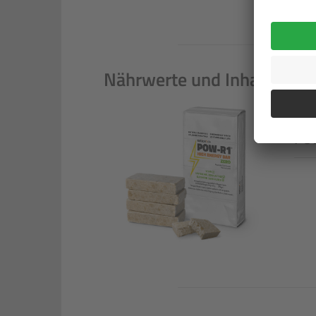
Nährwerte und Inhaltsanga
POW