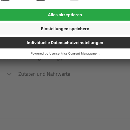
ben:
-R1® ZERO High Energy Bar auf Reisbasis
Zutaten und Nährwerte