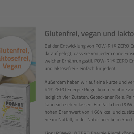
Glutenfrei, vegan und lakto
Bei der Entwicklung von POW-R1® ZERO En
darauf gelegt, dass sie von jedem ohne Ei
welcher Ernährungsstil. POW-R1® ZERO Ener
und laktosefrei - einfach für jeden!
Außerdem haben wir auf eine kurze und ver
R1® ZERO Energie Riegel kommen ohne Zus
lediglich vier Zutaten: Gebackener Reis, Pa
kann sich sehen lassen. Ein Päckchen POW
hohen Brennwert von 1.664 kcal und zusätzli
Sie im Notfall, in der Natur oder beim Sport
Tipp!
POW-R1® ZERO Energie Riegel können 