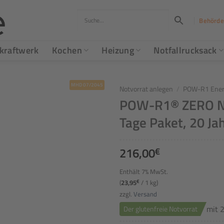
Behörde
kraftwerk
Kochen
Heizung
Notfallrucksack
MHD 07/2045
Notvorrat anlegen
/
POW-R1 Energ
POW-R1® ZERO Not
Tage Paket, 20 Ja
216,00
€
Enthält 7% MwSt.
(
23,95
€
/ 1 kg)
zzgl.
Versand
mit 2
Der glutenfreie Notvorrat