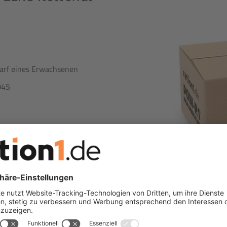
darf eines Erwachsenen
045
g
t jeweils 8 Riegeln zu je 47 g.