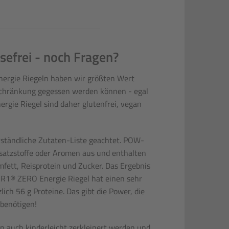
sefrei - noch Fragen?
ergie Riegeln haben wir größten Wert
nschränkung gegessen werden können - egal
gie Riegel sind daher glutenfrei, vegan
ständliche Zutaten-Liste geachtet. POW-
atzstoffe oder Aromen aus und enthalten
lmfett, Reisprotein und Zucker. Das Ergebnis
-R1® ZERO Energie Riegel hat einen sehr
ch 56 g Proteine. Das gibt die Power, die
 benötigen!
auch kinderleicht zerkleinert werden und