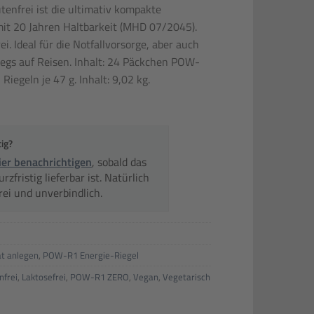
nfrei ist die ultimativ kompakte
mit 20 Jahren Haltbarkeit (MHD 07/2045).
ei. Ideal für die Notfallvorsorge, aber auch
egs auf Reisen. Inhalt: 24 Päckchen POW-
egeln je 47 g. Inhalt: 9,02 kg.
tig?
ier benachrichtigen
, sobald das
zfristig lieferbar ist. Natürlich
rei und unverbindlich.
t anlegen
,
POW-R1 Energie-Riegel
nfrei
,
Laktosefrei
,
POW-R1 ZERO
,
Vegan
,
Vegetarisch