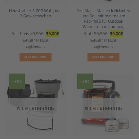
Heizstrahler 1.200 Watt, inkl.
Fire Maple Maverick Holzofen
3 Gaskartuschen
und Grill mit minimalem
Packmaß für Outdoor,
Wandern und Camping
Ursprünglicher
Aktueller
Ursprünglicher
Aktueller
Set-Preis
49,99
€
39,00
€
Statt
59,99
€
39,00
€
Preis
Preis
Preis
Preis
war:
ist:
war:
ist:
Enthält 19% MwSt.
Enthält 19% MwSt.
49,99€
39,00€.
59,99€
39,00€.
zzgl.
Versand
zzgl.
Versand
ZUM PRODUKT
ZUM PRODUKT
-39%
-28%
NICHT VORRÄTIG
NICHT VORRÄTIG