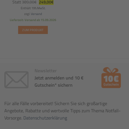
Ursprünglicher
Aktueller
Statt
389,00
€
249,00
€
Preis
Preis
war:
ist:
Enthält 19% MwSt.
389,00€
249,00€.
zzgl.
Versand
Lieferzeit: Versand ab 15.09.2026
ZUM PRODUKT
Newsletter
Jetzt anmelden und 10 €
Gutschein* sichern
Für alle Fälle vorbereitet! Sichern Sie sich großartige
Angebote, Rabatte und wertvolle Tipps zum Thema Notfall-
Vorsorge.
Datenschutzerklärung