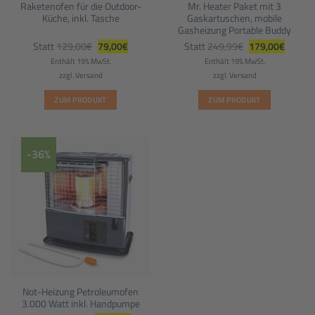
Raketenofen für die Outdoor-
Mr. Heater Paket mit 3
Küche, inkl. Tasche
Gaskartuschen, mobile
Gasheizung Portable Buddy
Ursprünglicher
Aktueller
Ursprünglicher
Aktuell
Statt
129,00
€
79,00
€
Statt
249,99
€
179,00
€
Preis
Preis
Preis
Preis
war:
ist:
war:
ist:
Enthält 19% MwSt.
Enthält 19% MwSt.
129,00€
79,00€.
249,99€
179,00
zzgl.
Versand
zzgl.
Versand
ZUM PRODUKT
ZUM PRODUKT
-36%
Not-Heizung Petroleumofen
3.000 Watt inkl. Handpumpe