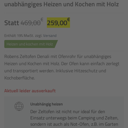
unabhängiges Heizen und Kochen mit Holz
Ursprünglicher
Aktueller
€
€
Statt
469,00
259,00
Preis
Preis
war:
ist:
Enthält 19% MwSt.
zzgl.
Versand
469,00€
259,00€.
Heizen und kochen mit Holz
Robens Zeltofen Denali mit Ofenrohr für unabhängiges
Heizen und Kochen mit Holz. Der Ofen kann einfach zerlegt
und transportiert werden. Inklusive Hitzeschutz und
Kochoberfläche.
Aktuell leider ausverkauft
Unabhängig heizen
Der Zeltofen ist nicht nur ideal für den
Einsatz unterwegs beim Camping und Zelten,
sondern ist auch als Not-Ofen, z.B. im Garten