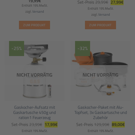
Ursprüngliche
Aktuel
19,99
€
Set-Preis
29,99
€
27,99
€
Preis
Preis
Enthält 19% MwSt.
war:
ist:
Enthält 19% MwSt.
29,99€
27,99€
zzgl.
Versand
zzgl.
Versand
ZUM PRODUKT
ZUM PRODUKT
-25%
-32%
NICHT VORRÄTIG
NICHT VORRÄTIG
Gaskocher-Aufsatz mit
Gaskocher-Paket mit Alu-
Gaskartusche 450g und
Topfset, 3x Gaskartusche und
ration1 Feuerzeug
Zubehör
Ursprünglicher
Aktueller
Ursprünglich
Aktuel
Set-Preis
23,99
€
17,99
€
Set-Preis
129,99
€
89,00
€
Preis
Preis
Preis
Preis
war:
ist:
war:
ist:
Enthält 19% MwSt.
Enthält 19% MwSt.
23,99€
17,99€.
129,99€
89,00