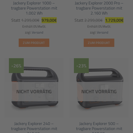
Jackery Explorer 1000 –
Jackery Explorer 2000 Pro –
tragbare Powerstation mit
tragbare Powerstation mit
1.002 Wh
2.160 Wh
Ursprünglicher
Aktueller
Ursprünglicher
Aktue
Statt
1.299,00
€
979,00
€
Statt
2.299,00
€
1.729,00
€
Preis
Preis
Preis
Preis
war:
ist:
war:
ist:
Enthält 0% MwSt.
Enthält 0% MwSt.
1.299,00€
979,00€.
2.299,00€
1.729
zzgl.
Versand
zzgl.
Versand
ZUM PRODUKT
ZUM PRODUKT
-26%
-23%
NICHT VORRÄTIG
NICHT VORRÄTIG
Jackery Explorer 240 –
Jackery Explorer 500 –
tragbare Powerstation mit
tragbare Powerstation mit