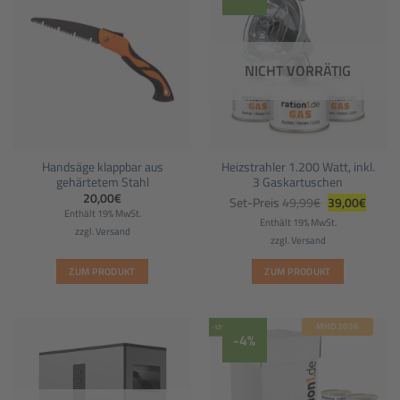
NICHT VORRÄTIG
Handsäge klappbar aus
Heizstrahler 1.200 Watt, inkl.
gehärtetem Stahl
3 Gaskartuschen
Ursprüngliche
Aktuel
20,00
€
Set-Preis
49,99
€
39,00
€
Preis
Preis
Enthält 19% MwSt.
war:
ist:
Enthält 19% MwSt.
49,99€
39,00€
zzgl.
Versand
zzgl.
Versand
ZUM PRODUKT
ZUM PRODUKT
MHD 2036
-4%