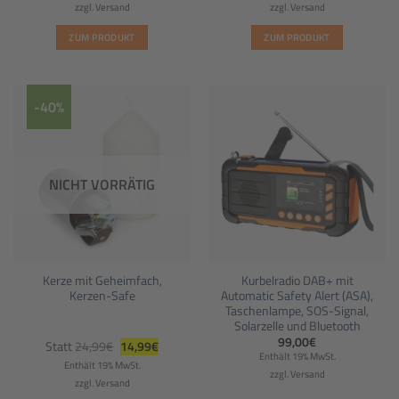
zzgl.
Versand
zzgl.
Versand
ZUM PRODUKT
ZUM PRODUKT
-40%
NICHT VORRÄTIG
Kerze mit Geheimfach,
Kurbelradio DAB+ mit
Kerzen-Safe
Automatic Safety Alert (ASA),
Taschenlampe, SOS-Signal,
Solarzelle und Bluetooth
Ursprünglicher
Aktueller
99,00
€
Statt
24,99
€
14,99
€
Preis
Preis
Enthält 19% MwSt.
war:
ist:
Enthält 19% MwSt.
24,99€
14,99€.
zzgl.
Versand
zzgl.
Versand