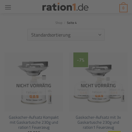
Zum
0
Inhalt
springen
Shop
/
Seite 4
-7%
NICHT VORRÄTIG
NICHT VORRÄTIG
Gaskocher-Aufsatz Kompakt
Gaskocher-Aufsatz mit 3x
mit Gaskartusche 230g und
Gaskartusche 230g und
ration1 Feuerzeug
ration1 Feuerzeug