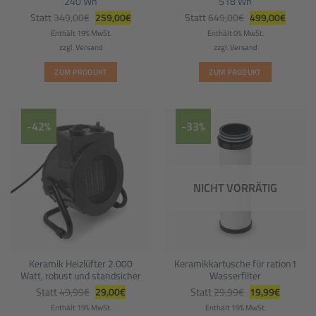
240 Wh
518 Wh
Ursprünglicher
Aktueller
Ursprünglicher
Aktuell
Statt
349,00
€
259,00
€
Statt
649,00
€
499,00
€
Preis
Preis
Preis
Preis
war:
ist:
war:
ist:
Enthält 19% MwSt.
Enthält 0% MwSt.
349,00€
259,00€.
649,00€
499,00
zzgl.
Versand
zzgl.
Versand
ZUM PRODUKT
ZUM PRODUKT
-42%
-33%
NICHT VORRÄTIG
Keramik Heizlüfter 2.000
Keramikkartusche für ration1
Watt, robust und standsicher
Wasserfilter
Ursprünglicher
Aktueller
Ursprünglicher
Aktueller
Statt
49,99
€
29,00
€
Statt
29,99
€
19,99
€
Preis
Preis
Preis
Preis
war:
ist:
war:
ist:
Enthält 19% MwSt.
Enthält 19% MwSt.
49,99€
29,00€.
29,99€
19,99€.