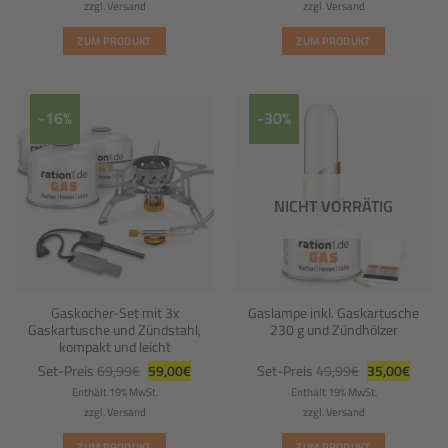
zzgl.
Versand
zzgl.
Versand
ZUM PRODUKT
ZUM PRODUKT
-16%
-30%
NICHT VORRÄTIG
Gaskocher-Set mit 3x
Gaslampe inkl. Gaskartusche
Gaskartusche und Zündstahl,
230 g und Zündhölzer
kompakt und leicht
Ursprünglicher
Aktueller
Ursprüngliche
Aktuel
Set-Preis
69,99
€
59,00
€
Set-Preis
49,99
€
35,00
€
Preis
Preis
Preis
Preis
war:
ist:
war:
ist:
Enthält 19% MwSt.
Enthält 19% MwSt.
69,99€
59,00€.
49,99€
35,00€
zzgl.
Versand
zzgl.
Versand
ZUM PRODUKT
ZUM PRODUKT