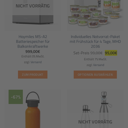
NICHT VORRÄTIG
Hoymiles MS-A2
Individuelles Notvorrat-Paket
Batteriespeicher für
mit Frühstück für 4 Tage, MHD
Balkonkraftwerke
2036
Ursprüngliche
Aktuel
999,00
€
Set-Preis
99,00
€
95,00
€
Preis
Preis
Enthält 0% MwSt.
war:
ist:
Enthält 7% MwSt.
99,00€
95,00€
zzgl.
Versand
zzgl.
Versand
ZUM PRODUKT
OPTIONEN AUSWÄHLEN
-67%
NICHT VORRÄTIG