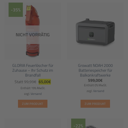
-35%
NICHT VORRÄTIG
GLORIA Feuerlöscher für
Growatt NOAH 2000
Zuhause – Ihr Schutz im
Batteriespeicher für
Brandfall
Balkonkraftwerke
Ursprünglicher
Aktueller
599,00
€
Statt
99,99
€
65,00
€
Preis
Preis
Enthält 0% MwSt.
war:
ist:
Enthält 19% MwSt.
99,99€
65,00€.
zzgl.
Versand
zzgl.
Versand
ZUM PRODUKT
ZUM PRODUKT
-22%