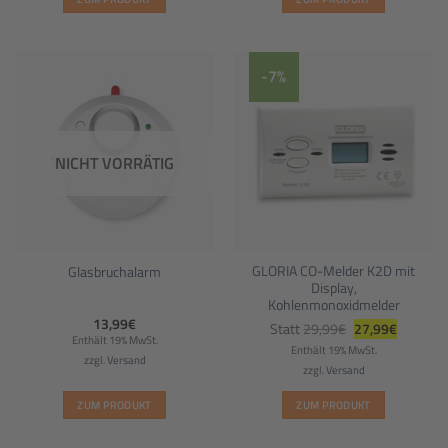
-7%
NICHT VORRÄTIG
GLORIA CO-Melder K2D mit
Glasbruchalarm
Display,
Kohlenmonoxidmelder
Ursprünglicher
Aktueller
13,99
€
Statt
29,99
€
27,99
€
Preis
Preis
Enthält 19% MwSt.
war:
ist:
Enthält 19% MwSt.
29,99€
27,99€.
zzgl.
Versand
zzgl.
Versand
ZUM PRODUKT
ZUM PRODUKT