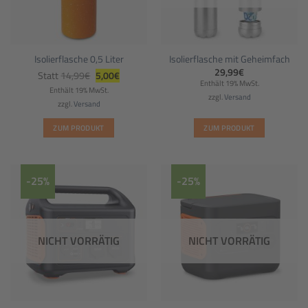
Isolierflasche 0,5 Liter
Isolierflasche mit Geheimfach
Ursprünglicher
Aktueller
29,99
€
Statt
14,99
€
5,00
€
Preis
Preis
Enthält 19% MwSt.
war:
ist:
Enthält 19% MwSt.
14,99€
5,00€.
zzgl.
Versand
zzgl.
Versand
ZUM PRODUKT
ZUM PRODUKT
-25%
-25%
NICHT VORRÄTIG
NICHT VORRÄTIG