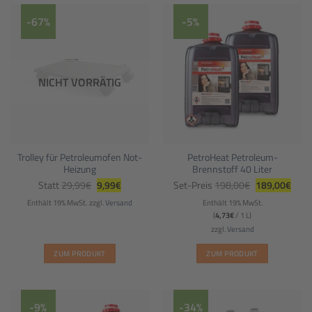
-67%
-5%
NICHT VORRÄTIG
Trolley für Petroleumofen Not-
PetroHeat Petroleum-
Heizung
Brennstoff 40 Liter
Ursprünglicher
Aktueller
Ursprüngliche
Aktue
Statt
29,99
€
9,99
€
Set-Preis
198,00
€
189,00
€
Preis
Preis
Preis
Preis
war:
ist:
war:
ist:
Enthält 19% MwSt.
zzgl.
Versand
Enthält 19% MwSt.
29,99€
9,99€.
198,00€
189,
(
4,73
€
/ 1 L)
zzgl.
Versand
ZUM PRODUKT
ZUM PRODUKT
-9%
-34%