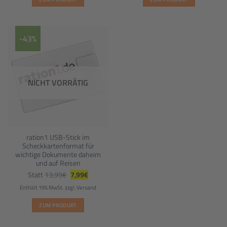
-43%
NICHT VORRÄTIG
ration1 USB-Stick im
Scheckkartenformat für
wichtige Dokumente daheim
und auf Reisen
Ursprünglicher
Aktueller
Statt
13,99
€
7,99
€
Preis
Preis
war:
ist:
Enthält 19% MwSt.
zzgl.
Versand
13,99€
7,99€.
ZUM PRODUKT