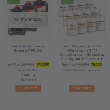
NICHT VORRÄTIG
PetroHeat Petroleum-
ration1 Gaskartusche 12 x
Brennstoff 60 Liter
450g Paket – EN 417
Schraubkartusche für Outdoor,
Camping und Notfallvorsorge
Ursprünglicher
Aktueller
Ursprünglich
Aktuel
Set-Preis
297,00
€
270,00
€
Set-Preis
119,99
€
79,00
€
Preis
Preis
Preis
Preis
war:
ist:
war:
ist:
Enthält 19% MwSt.
Enthält 19% MwSt.
zzgl.
Versand
297,00€
270,00€.
119,99€
79,00
(
4,58
€
/ 1 L)
zzgl.
Versand
ZUM PRODUKT
ZUM PRODUKT