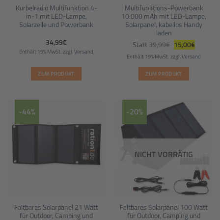
Kurbelradio Multifunktion 4-
Multifunktions-Powerbank
in-1 mit LED-Lampe,
10.000 mAh mit LED-Lampe,
Solarzelle und Powerbank
Solarpanel, kabellos Handy
laden
Ursprünglicher
Aktueller
34,99
€
Statt
39,99
€
15,00
€
Preis
Preis
Enthält 19% MwSt.
zzgl.
Versand
war:
ist:
Enthält 19% MwSt.
zzgl.
Versand
39,99€
15,00€.
ZUM PRODUKT
ZUM PRODUKT
-44%
-20%
NICHT VORRÄTIG
Faltbares Solarpanel 21 Watt
Faltbares Solarpanel 100 Watt
für Outdoor, Camping und
für Outdoor, Camping und