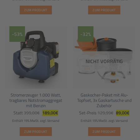
349,00€
259,00€.
699,00€
399,00
ZUM PRODUKT
ZUM PRODUKT
-53%
-32%
NICHT VORRÄTIG
Stromerzeuger 1.000 Watt,
Gaskocher-Paket mit Alu-
tragbares Notstromaggregat
Topfset, 3x Gaskartusche und
mit Benzin
Zubehör
Ursprünglicher
Aktueller
Ursprünglich
Aktuel
Statt
399,00
€
189,00
€
Set-Preis
129,99
€
89,00
€
Preis
Preis
Preis
Preis
war:
ist:
war:
ist:
Enthält 19% MwSt.
zzgl.
Versand
Enthält 19% MwSt.
zzgl.
Versand
399,00€
189,00€.
129,99€
89,00
ZUM PRODUKT
ZUM PRODUKT