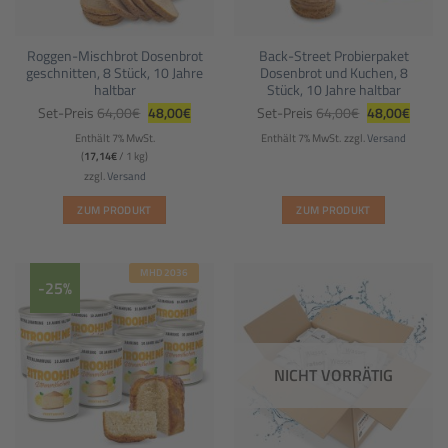
Roggen-Mischbrot Dosenbrot
Back-Street Probierpaket
geschnitten, 8 Stück, 10 Jahre
Dosenbrot und Kuchen, 8
haltbar
Stück, 10 Jahre haltbar
Ursprünglicher
Aktueller
Ursprüngliche
Aktuel
Set-Preis
64,00
€
48,00
€
Set-Preis
64,00
€
48,00
€
Preis
Preis
Preis
Preis
war:
ist:
war:
ist:
Enthält 7% MwSt.
Enthält 7% MwSt.
zzgl.
Versand
64,00€
48,00€.
64,00€
48,00€
(
17,14
€
/ 1 kg)
zzgl.
Versand
ZUM PRODUKT
ZUM PRODUKT
MHD 2036
-25%
NICHT VORRÄTIG