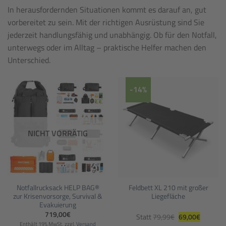
In herausfordernden Situationen kommt es darauf an, gut
vorbereitet zu sein. Mit der richtigen Ausrüstung sind Sie
jederzeit handlungsfähig und unabhängig. Ob für den Notfall,
unterwegs oder im Alltag – praktische Helfer machen den
Unterschied.
-14%
NICHT VORRÄTIG
Notfallrucksack HELP BAG®
Feldbett XL 210 mit großer
zur Krisenvorsorge, Survival &
Liegefläche
Evakuierung
Ursprünglicher
Aktueller
719,00
€
Statt
79,99
€
69,00
€
Preis
Preis
Enthält 19% MwSt.
zzgl.
Versand