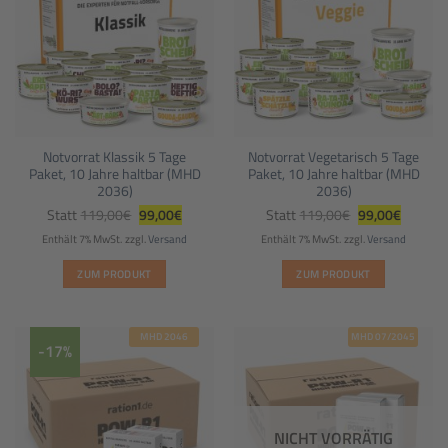
Notvorrat Klassik 5 Tage
Notvorrat Vegetarisch 5 Tage
Paket, 10 Jahre haltbar (MHD
Paket, 10 Jahre haltbar (MHD
2036)
2036)
Ursprünglicher
Aktueller
Ursprünglicher
Aktuelle
Statt
119,00
€
99,00
€
Statt
119,00
€
99,00
€
Preis
Preis
Preis
Preis
war:
ist:
war:
ist:
Enthält 7% MwSt.
zzgl.
Versand
Enthält 7% MwSt.
zzgl.
Versand
119,00€
99,00€.
119,00€
99,00€.
ZUM PRODUKT
ZUM PRODUKT
MHD 2046
MHD 07/2045
-17%
NICHT VORRÄTIG