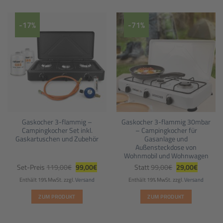
-17%
-71%
Gaskocher 3-flammig –
Gaskocher 3-flammig 30mbar
Campingkocher Set inkl.
– Campingkocher für
Gaskartuschen und Zubehör
Gasanlage und
Außensteckdose von
Wohnmobil und Wohnwagen
Ursprünglicher
Aktueller
Ursprünglicher
Aktueller
Set-Preis
119,00
€
99,00
€
Statt
99,00
€
29,00
€
Preis
Preis
Preis
Preis
war:
ist:
war:
ist:
Enthält 19% MwSt.
zzgl.
Versand
Enthält 19% MwSt.
zzgl.
Versand
119,00€
99,00€.
99,00€
29,00€.
ZUM PRODUKT
ZUM PRODUKT