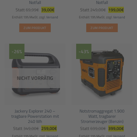
Notfall
Notfall
Ursprünglicher
Aktueller
Ursprünglicher
Aktuell
Statt
69,99
€
39,00
€
Statt
249,00
€
199,00
€
Preis
Preis
Preis
Preis
war:
ist:
war:
ist:
Enthält 19% MwSt.
zzgl.
Versand
Enthält 19% MwSt.
zzgl.
Versand
69,99€
39,00€.
249,00€
199,00
ZUM PRODUKT
ZUM PRODUKT
-26%
-43%
NICHT VORRÄTIG
Jackery Explorer 240 –
Notstromaggregat 1.900
tragbare Powerstation mit
Watt, tragbarer
240 Wh
Stromerzeuger (Benzin)
Ursprünglicher
Aktueller
Ursprünglicher
Aktuell
Statt
349,00
€
259,00
€
Statt
699,00
€
399,00
€
Preis
Preis
Preis
Preis
war:
ist:
war:
ist:
Enthält 19% MwSt.
zzgl.
Versand
Enthält 19% MwSt.
zzgl.
Versand