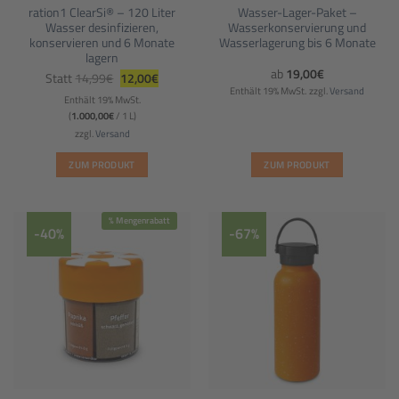
ration1 ClearSi® – 120 Liter
Wasser-Lager-Paket –
Wasser desinfizieren,
Wasserkonservierung und
konservieren und 6 Monate
Wasserlagerung bis 6 Monate
lagern
Ursprünglicher
Aktueller
ab
19,00
€
Statt
14,99
€
12,00
€
Preis
Preis
Enthält 19% MwSt.
zzgl.
Versand
war:
ist:
Enthält 19% MwSt.
14,99€
12,00€.
(
1.000,00
€
/ 1 L)
zzgl.
Versand
ZUM PRODUKT
ZUM PRODUKT
Dieses
Produkt
% Mengenrabatt
weist
-40%
-67%
mehrere
Varianten
auf.
Die
Optionen
können
auf
der
Produktseite