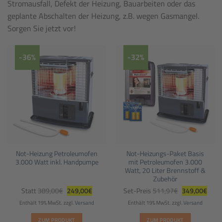
Stromausfall, Defekt der Heizung, Bauarbeiten oder das
geplante Abschalten der Heizung, z.B. wegen Gasmangel.
Sorgen Sie jetzt vor!
-36%
-32%
Not-Heizung Petroleumofen
Not-Heizungs-Paket Basis
3.000 Watt inkl. Handpumpe
mit Petroleumofen 3.000
Watt, 20 Liter Brennstoff &
Zubehör
Ursprünglicher
Aktueller
Ursprüngliche
Aktue
Statt
389,00
€
249,00
€
Set-Preis
511,97
€
349,00
€
Preis
Preis
Preis
Preis
war:
ist:
war:
ist:
Enthält 19% MwSt.
zzgl.
Versand
Enthält 19% MwSt.
zzgl.
Versand
389,00€
249,00€.
511,97€
349,
ZUM PRODUKT
ZUM PRODUKT