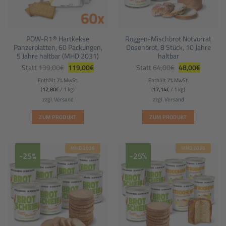
POW-R1® Hartkekse
Roggen-Mischbrot Notvorrat
Panzerplatten, 60 Packungen,
Dosenbrot, 8 Stück, 10 Jahre
5 Jahre haltbar (MHD 2031)
haltbar
Ursprünglicher
Aktueller
Ursprünglicher
Aktueller
Statt
139,00
€
119,00
€
Statt
64,00
€
48,00
€
Preis
Preis
Preis
Preis
war:
ist:
war:
ist:
Enthält 7% MwSt.
Enthält 7% MwSt.
139,00€
119,00€.
64,00€
48,00€.
(
12,80
€
/ 1 kg)
(
17,14
€
/ 1 kg)
zzgl.
Versand
zzgl.
Versand
ZUM PRODUKT
ZUM PRODUKT
MHD 2036
MHD 2036
-25%
-25%