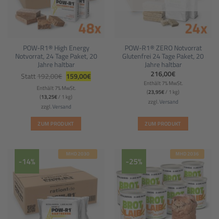
POW-R1® High Energy
POW-R1® ZERO Notvorrat
Notvorrat, 24 Tage Paket, 20
Glutenfrei 24 Tage Paket, 20
Jahre haltbar
Jahre haltbar
Ursprünglicher
Aktueller
216,00
€
Statt
192,00
€
159,00
€
Preis
Preis
Enthält 7% MwSt.
war:
ist:
Enthält 7% MwSt.
192,00€
159,00€.
(
23,95
€
/ 1 kg)
(
13,25
€
/ 1 kg)
zzgl.
Versand
zzgl.
Versand
ZUM PRODUKT
ZUM PRODUKT
MHD 2030
MHD 2036
-14%
-25%