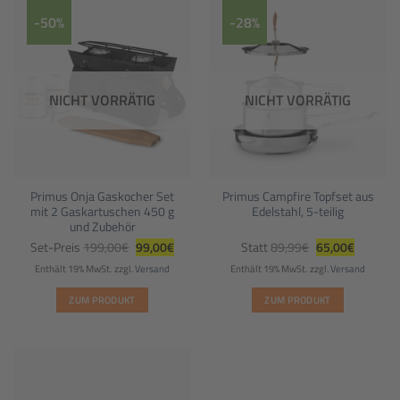
-50%
-28%
NICHT VORRÄTIG
NICHT VORRÄTIG
Primus Onja Gaskocher Set
Primus Campfire Topfset aus
mit 2 Gaskartuschen 450 g
Edelstahl, 5-teilig
und Zubehör
Ursprünglicher
Aktueller
Ursprünglicher
Aktueller
Set-Preis
199,00
€
99,00
€
Statt
89,99
€
65,00
€
Preis
Preis
Preis
Preis
war:
ist:
war:
ist:
Enthält 19% MwSt.
zzgl.
Versand
Enthält 19% MwSt.
zzgl.
Versand
199,00€
99,00€.
89,99€
65,00€.
ZUM PRODUKT
ZUM PRODUKT