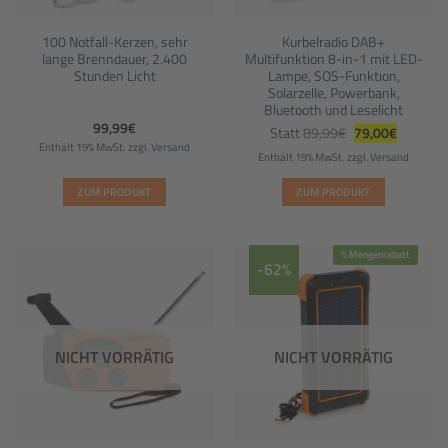
100 Notfall-Kerzen, sehr
Kurbelradio DAB+
lange Brenndauer, 2.400
Multifunktion 8-in-1 mit LED-
Stunden Licht
Lampe, SOS-Funktion,
Solarzelle, Powerbank,
Bluetooth und Leselicht
Ursprünglicher
Aktueller
99,99
€
Statt
89,99
€
79,00
€
Preis
Preis
Enthält 19% MwSt.
zzgl.
Versand
war:
ist:
Enthält 19% MwSt.
zzgl.
Versand
89,99€
79,00€.
ZUM PRODUKT
ZUM PRODUKT
% Mengenrabatt
-62%
NICHT VORRÄTIG
NICHT VORRÄTIG