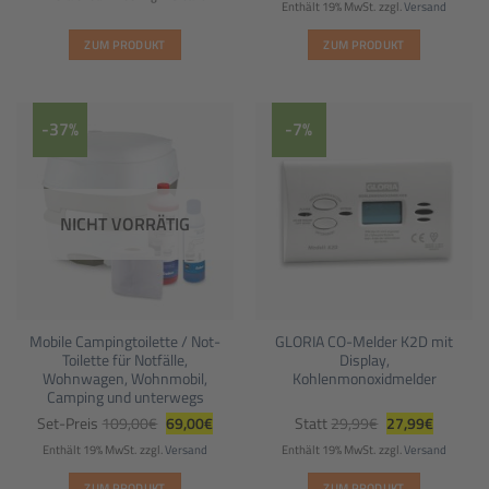
war:
ist:
Enthält 19% MwSt.
zzgl.
Versand
79,99€
69,00€.
ZUM PRODUKT
ZUM PRODUKT
Dieses
Produkt
weist
-37%
-7%
mehrere
Varianten
auf.
Die
NICHT VORRÄTIG
Optionen
können
auf
der
Produktseite
Mobile Campingtoilette / Not-
GLORIA CO-Melder K2D mit
gewählt
Toilette für Notfälle,
Display,
werden
Wohnwagen, Wohnmobil,
Kohlenmonoxidmelder
Camping und unterwegs
Ursprünglicher
Aktueller
Ursprünglicher
Aktueller
Set-Preis
109,00
€
69,00
€
Statt
29,99
€
27,99
€
Preis
Preis
Preis
Preis
war:
ist:
war:
ist:
Enthält 19% MwSt.
zzgl.
Versand
Enthält 19% MwSt.
zzgl.
Versand
109,00€
69,00€.
29,99€
27,99€.
ZUM PRODUKT
ZUM PRODUKT