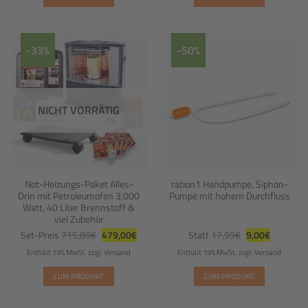
-33%
-50%
NICHT VORRÄTIG
Not-Heizungs-Paket Alles-
ration1 Handpumpe, Siphon-
Drin mit Petroleumofen 3.000
Pumpe mit hohem Durchfluss
Watt, 40 Liter Brennstoff &
viel Zubehör
Ursprünglicher
Aktueller
Ursprünglicher
Aktueller
Set-Preis
715,89
€
479,00
€
Statt
17,99
€
9,00
€
Preis
Preis
Preis
Preis
war:
ist:
war:
ist:
Enthält 19% MwSt.
zzgl.
Versand
Enthält 19% MwSt.
zzgl.
Versand
715,89€
479,00€.
17,99€
9,00€.
ZUM PRODUKT
ZUM PRODUKT