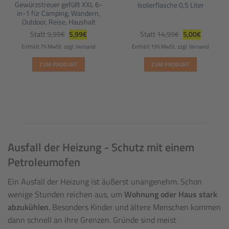
Gewürzstreuer gefüllt XXL 6-
Isolierflasche 0,5 Liter
gewählt
in-1 für Camping, Wandern,
werden
Outdoor, Reise, Haushalt
Ursprünglicher
Aktueller
Ursprünglicher
Aktueller
Statt
9,99
€
5,99
€
Statt
14,99
€
5,00
€
Preis
Preis
Preis
Preis
war:
ist:
war:
ist:
Enthält 7% MwSt.
zzgl.
Versand
Enthält 19% MwSt.
zzgl.
Versand
9,99€
5,99€.
14,99€
5,00€.
ZUM PRODUKT
ZUM PRODUKT
Ausfall der Heizung - Schutz mit einem
Petroleumofen
Ein Ausfall der Heizung ist äußerst unangenehm. Schon
wenige Stunden reichen aus, um
Wohnung oder Haus stark
abzukühlen
. Besonders Kinder und ältere Menschen kommen
dann schnell an ihre Grenzen. Gründe sind meist