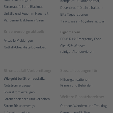
Kompakt (20 Jahre haltbar)
Stromausfall und Blackout
Dosenbrot (10 Jahre haltbar)
Unfälle und Feuer im Haushalt
EPa Tagesrationen
Pandemie, Bakterien, Viren
Trinkwasser (10 Jahre haltbar)
Krisenvorsorge aktuell:
Eigenmarken
POW-R1® Emergency Food
Aktuelle Meldungen
ClearSi® Wasser
Notfall-Checkliste Download
reinigen/konservieren
Stromausfall Vorbereitung:
Spezial-Lösungen für:
Wie geht bei Stromausfall...
Hilfsorganisationen,
Notstrom erzeugen
Firmen und Behörden
Solarstrom erzeugen
Weitere Einsatzbereiche:
Strom speichern und vorhalten
Outdoor, Wandern und Trekking
Strom für unterwegs
Camping und Zelten
Informiert bleiben