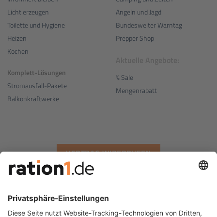
Angeln und Jagd
Licht erzeugen
Bundesweiter Warntag
Toilette und Hygiene
Prepper Shop
Heizen
Kochen
Aktuelle Angebote:
Komplett-Lösungen
% Sale
Stromausfall-Pakete
Mengenrabatt
Balkonkraftwerke
VERTRAG WIDERRUFEN