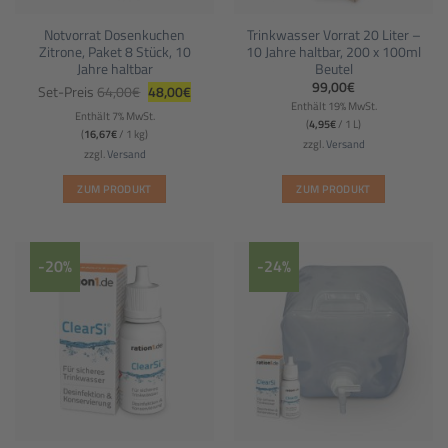
Notvorrat Dosenkuchen
Trinkwasser Vorrat 20 Liter –
Zitrone, Paket 8 Stück, 10
10 Jahre haltbar, 200 x 100ml
Jahre haltbar
Beutel
Ursprünglicher
Aktueller
99,00
€
Set-Preis
64,00
€
48,00
€
Preis
Preis
Enthält 19% MwSt.
war:
ist:
Enthält 7% MwSt.
64,00€
48,00€.
(
4,95
€
/ 1 L)
(
16,67
€
/ 1 kg)
zzgl.
Versand
zzgl.
Versand
ZUM PRODUKT
ZUM PRODUKT
-20%
-24%