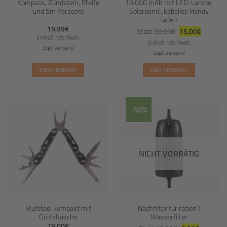
Kompass, Zündstein, Pfeife
10.000 mAh mit LED-Lampe,
und 5m Paracord
Solarpanel, kabellos Handy
laden
Ursprünglicher
Aktueller
19,99
€
Statt
39,99
€
15,00
€
Preis
Preis
Enthält 19% MwSt.
war:
ist:
Enthält 19% MwSt.
39,99€
15,00€.
zzgl.
Versand
zzgl.
Versand
ZUM PRODUKT
ZUM PRODUKT
-50%
NICHT VORRÄTIG
Multitool kompakt mit
Nachfilter für ration1
Gürteltasche
Wasserfilter
Ursprünglicher
Aktueller
29,00
€