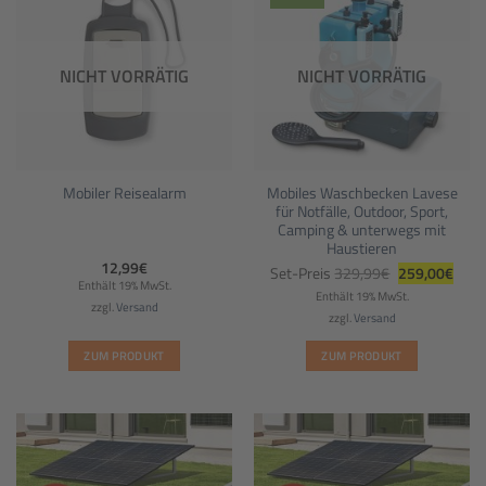
NICHT VORRÄTIG
NICHT VORRÄTIG
Mobiles Waschbecken Lavese
Mobiler Reisealarm
für Notfälle, Outdoor, Sport,
Camping & unterwegs mit
Haustieren
Ursprüngliche
Aktue
12,99
€
Set-Preis
329,99
€
259,00
€
Preis
Preis
Enthält 19% MwSt.
war:
ist:
Enthält 19% MwSt.
329,99€
259,
zzgl.
Versand
zzgl.
Versand
ZUM PRODUKT
ZUM PRODUKT