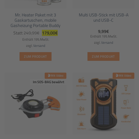
Mr. Heater Paket mit 3
Multi USB-Stick mit USB-A
Gaskartuschen, mobile
und USB-C
Gasheizung Portable Buddy
Ursprünglicher
Aktueller
9,99
€
Statt
249,99
€
179,00
€
Preis
Preis
Enthält 19% MwSt.
war:
ist:
Enthält 19% MwSt.
249,99€
179,00€.
zzgl.
Versand
zzgl.
Versand
ZUM PRODUKT
ZUM PRODUKT
🎬 Mit Video
🎬 Mit Video
Im SOS-BAG bewährt