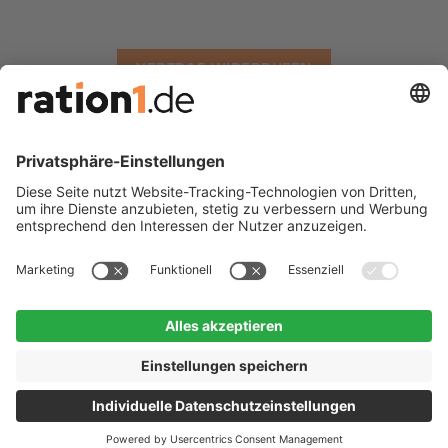
VERTRAG WIDERRUFEN
Wir versenden mit
-
-
PayPal
Visa
MasterCard
Amazon
Rechung
Apple
Ameri
Pay
Expre
Allgemeine Geschäftsbedingungen
Widerruf
Impressum
Batterieentsorgung
Zahlungsweisen
Datenschutz
Karriere
Presse
Partner-Programm
Cookie Einstellungen
- Copyright 2026 ©
ration1.de