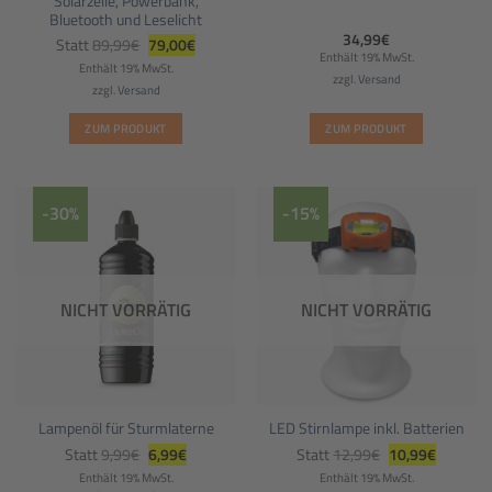
Solarzelle, Powerbank,
Bluetooth und Leselicht
Ursprünglicher
Aktueller
34,99
€
Statt
89,99
€
79,00
€
Preis
Preis
Enthält 19% MwSt.
war:
ist:
Enthält 19% MwSt.
89,99€
79,00€.
zzgl.
Versand
zzgl.
Versand
ZUM PRODUKT
ZUM PRODUKT
-30%
-15%
NICHT VORRÄTIG
NICHT VORRÄTIG
Lampenöl für Sturmlaterne
LED Stirnlampe inkl. Batterien
Ursprünglicher
Aktueller
Ursprünglicher
Aktueller
Statt
9,99
€
6,99
€
Statt
12,99
€
10,99
€
Preis
Preis
Preis
Preis
war:
ist:
war:
ist:
Enthält 19% MwSt.
Enthält 19% MwSt.
9,99€
6,99€.
12,99€
10,99€.