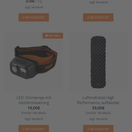
(
6,99
€
/ 1 L)
zzgl.
Versand
zzgl.
Versand
ZUM PRODUKT
ZUM PRODUKT
🎬 Mit Video
LED-Stirnlampe mit
Luftmatratze High
Gestensteuerung
Performance, aufblasbar
19,00
€
39,00
€
Enthält 19% MwSt.
Enthält 19% MwSt.
zzgl.
Versand
zzgl.
Versand
ZUM PRODUKT
ZUM PRODUKT