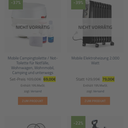
-37%
-39%
NICHT VORRÄTIG
NICHT VORRÄTIG
Mobile Campingtoilette / Not-
Mobile Elektroheizung 2.000
Toilette für Notfälle,
Watt
Wohnwagen, Wohnmobil,
Camping und unterwegs
Ursprünglicher
Aktueller
Ursprünglicher
Aktuelle
Set-Preis
109,00
€
69,00
€
Statt
129,99
€
79,00
€
Preis
Preis
Preis
Preis
war:
ist:
war:
ist:
Enthält 19% MwSt.
Enthält 19% MwSt.
109,00€
69,00€.
129,99€
79,00€.
zzgl.
Versand
zzgl.
Versand
ZUM PRODUKT
ZUM PRODUKT
-22%