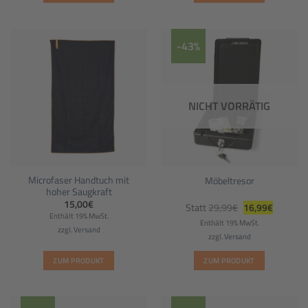
-43%
NICHT VORRÄTIG
Microfaser Handtuch mit
Möbeltresor
hoher Saugkraft
Ursprünglicher
Aktueller
15,00
€
Statt
29,99
€
16,99
€
Preis
Preis
Enthält 19% MwSt.
war:
ist:
Enthält 19% MwSt.
29,99€
16,99€.
zzgl.
Versand
zzgl.
Versand
ZUM PRODUKT
ZUM PRODUKT